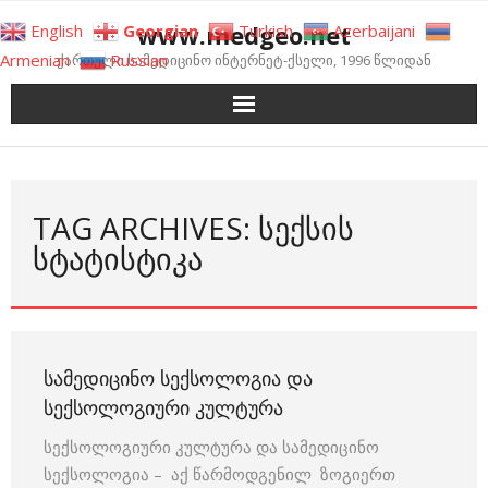
Skip
www.medgeo.net
English
Georgian
Turkish
Azerbaijani
to
Armenian
Russian
ქართული სამედიცინო ინტერნეტ-ქსელი, 1996 წლიდან
content
TAG ARCHIVES: ᲡᲔᲥᲡᲘᲡ
ᲡᲢᲐᲢᲘᲡᲢᲘᲙᲐ
ᲡᲐᲛᲔᲓᲘᲪᲘᲜᲝ ᲡᲔᲥᲡᲝᲚᲝᲒᲘᲐ ᲓᲐ
ᲡᲔᲥᲡᲝᲚᲝᲒᲘᲣᲠᲘ ᲙᲣᲚᲢᲣᲠᲐ
სექსოლოგიური კულტურა და სამედიცინო
სექსოლოგია – აქ წარმოდგენილ ზოგიერთ