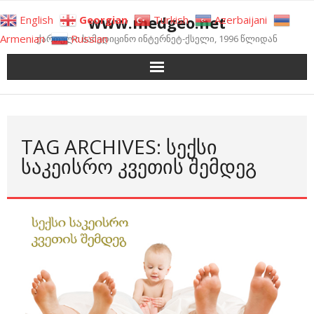
Skip
www.medgeo.net
English
Georgian
Turkish
Azerbaijani
to
Armenian
Russian
ქართული სამედიცინო ინტერნეტ-ქსელი, 1996 წლიდან
content
TAG ARCHIVES: ᲡᲔᲥᲡᲘ
ᲡᲐᲙᲔᲘᲡᲠᲝ ᲙᲕᲔᲗᲘᲡ ᲨᲔᲛᲓᲔᲒ