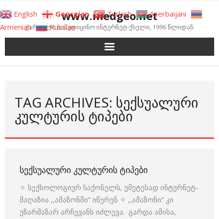
Skip
www.medgeo.net
English
Georgian
Turkish
Azerbaijani
to
Armenian
Russian
ქართული სამედიცინო ინტერნეტ-ქსელი, 1996 წლიდან
content
TAG ARCHIVES: ᲡᲔᲥᲡᲣᲐᲚᲣᲠᲘ
ᲙᲣᲚᲢᲣᲠᲘᲡ ᲢᲘᲞᲔᲑᲘ
ᲡᲔᲥᲡᲣᲐᲚᲣᲠᲘ ᲙᲣᲚᲢᲣᲠᲘᲡ ᲢᲘᲞᲔᲑᲘ
✧ სექსოლოგიურ საქონელს, უმეტესად ინტერნეტ-
მაღაზია ,,ამაზონში” იწერენ ✧ ,,ამაზონი” კი
უზარმაზარ არჩევანს იძლევა. გარდა ამისა,