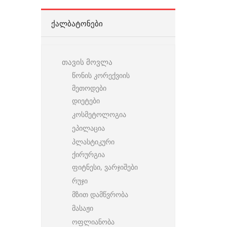
ᲥᲐᲚᲑᲐᲢᲝᲜᲔᲑᲘ
თავის მოვლა
წონის კორექვიის
მეთოდები
დიეტები
კოსმეტოლოგია
ეპილაცია
პლასტიკური
ქირურგია
ფიტნესი, ვარჯიშები
რუჯი
მზით დამწვრობა
მასაჟი
ოფლიანობა