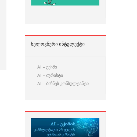
ᲮᲔᲚᲝᲕᲜᲣᲠᲘ ᲘᲜᲢᲔᲚᲔᲥᲢᲘ
AI – ექიმი
AI – იურისტი
AI – ბიზნეს კონსულტანტი