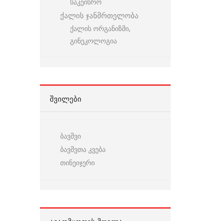
საკეისრო
ქალის ჯანმრთელობა
ქალის ორგანიზმი,
გინეკოლოგია
ᲨᲕᲘᲚᲔᲑᲘ
ბავშვი
ბავშვთა კვება
თინეიჯერი