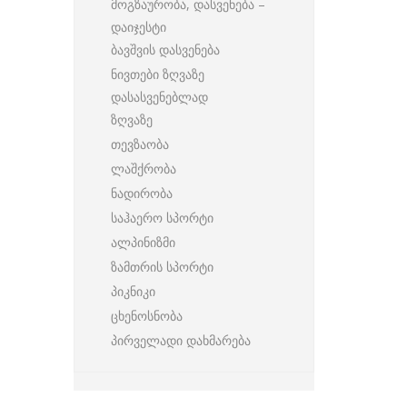
მოგზაურობა, დასვენება –
დაიჯესტი
ბავშვის დასვენება
ნივთები ზღვაზე
დასასვენებლად
ზღვაზე
თევზაობა
ლაშქრობა
ნადირობა
საჰაერო სპორტი
ალპინიზმი
ზამთრის სპორტი
პიკნიკი
ცხენოსნობა
პირველადი დახმარება