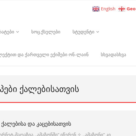
English
Geo
რატები
სოც.ქსელები
სტუდენტი
ელექტით და ქართველი ექიმები ონ-ლაინ
სხვადასხვა
ᲛᲞᲔᲑᲘ ᲥᲐᲚᲔᲑᲘᲡᲐᲗᲕᲘᲡ
 ᲥᲐᲚᲔᲑᲘᲡᲐ ᲓᲐ ᲙᲐᲪᲔᲑᲘᲡᲐᲗᲕᲘᲡ
ნეტ-მაღაზია ,,ამაზონში” იწერენ ✧ ,,ამაზონი” კი