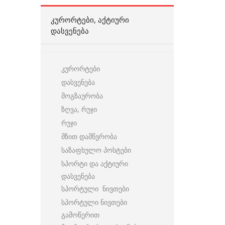
ᲙᲣᲠᲝᲠᲢᲔᲑᲘ, ᲐᲥᲢᲘᲣᲠᲘ
ᲓᲐᲡᲕᲔᲜᲔᲑᲐ
კურორტები
დასვენება
მოგზაურობა
ზღვა, რუჯი
რუჯი
მზით დამწვრობა
საზაფხულო პოსტები
სპორტი და აქტიური
დასვენება
სპორტული ნივთები
სპორტული ნივთები
გამოწერით