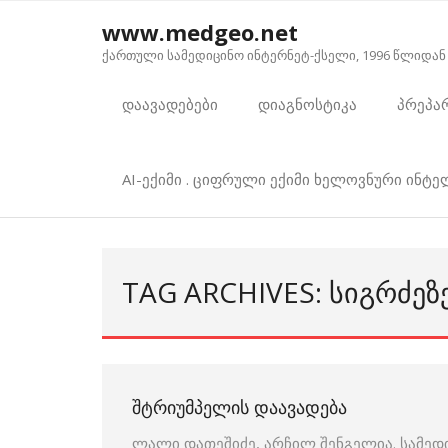
Skip
www.medgeo.net
to
ქართული სამედიცინო ინტერნეტ-ქსელი, 1996 წლიდან
content
დაავადებები
დიაგნოსტიკა
პრეპა
AI-ექიმი . ციფრული ექიმი ხელოვნური ინტ
TAG ARCHIVES: ᲡᲘᲒᲠᲫᲔᲖ
ᲨᲢᲠᲘᲣᲛᲞᲔᲚᲘᲡ ᲓᲐᲐᲕᲐᲓᲔᲑᲐ
ლალი დათეშიძე, არჩილ შენგელია. სამედ