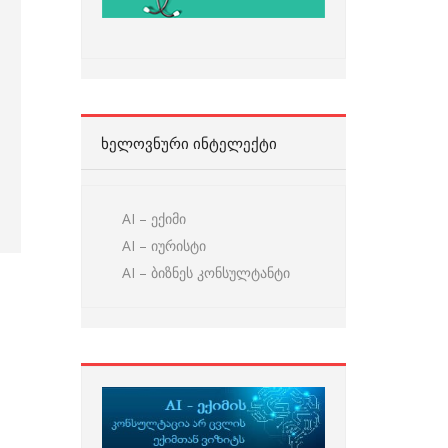
ᲮᲔᲚᲝᲕᲜᲣᲠᲘ ᲘᲜᲢᲔᲚᲔᲥᲢᲘ
AI – ექიმი
AI – იურისტი
AI – ბიზნეს კონსულტანტი