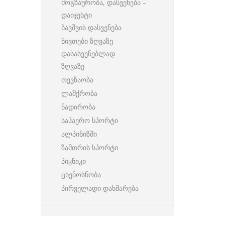
მოგზაურობა, დასვენება –
დაიჯესტი
ბავშვის დასვენება
ნივთები ზღვაზე
დასასვენებლად
ზღვაზე
თევზაობა
ლაშქრობა
ნადირობა
საჰაერო სპორტი
ალპინიზმი
ზამთრის სპორტი
პიკნიკი
ცხენოსნობა
პირველადი დახმარება