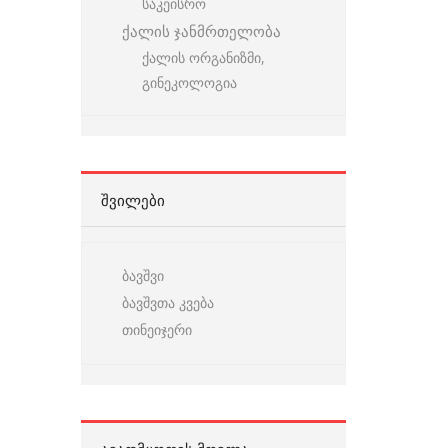
საკეისრო
ქალის ჯანმრთელობა
ქალის ორგანიზმი,
გინეკოლოგია
ᲨᲕᲘᲚᲔᲑᲘ
ბავშვი
ბავშვთა კვება
თინეიჯერი