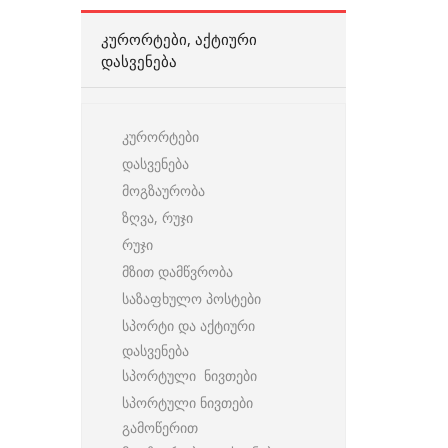
ᲙᲣᲠᲝᲠᲢᲔᲑᲘ, ᲐᲥᲢᲘᲣᲠᲘ
ᲓᲐᲡᲕᲔᲜᲔᲑᲐ
კურორტები
დასვენება
მოგზაურობა
ზღვა, რუჯი
რუჯი
მზით დამწვრობა
საზაფხულო პოსტები
სპორტი და აქტიური
დასვენება
სპორტული ნივთები
სპორტული ნივთები
გამოწერით