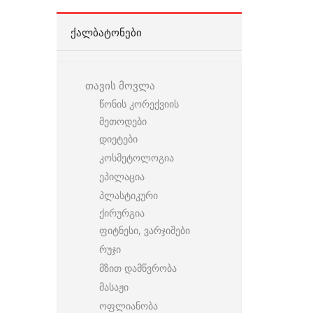
ᲥᲐᲚᲑᲐᲢᲝᲜᲔᲑᲘ
თავის მოვლა
წონის კორექვიის
მეთოდები
დიეტები
კოსმეტოლოგია
ეპილაცია
პლასტიკური
ქირურგია
ფიტნესი, ვარჯიშები
რუჯი
მზით დამწვრობა
მასაჟი
ოფლიანობა