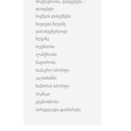
მოგზაურობა, დასვენება –
დაიჯესტი
ბავშვის დასვენება
ნივთები ზღვაზე
დასასვენებლად
ზღვაზე
თევზაობა
ლაშქრობა
ნადირობა
საჰაერო სპორტი
ალპინიზმი
ზამთრის სპორტი
პიკნიკი
ცხენოსნობა
პირველადი დახმარება