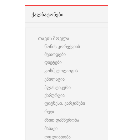
ᲥᲐᲚᲑᲐᲢᲝᲜᲔᲑᲘ
თავის მოვლა
წონის კორექვიის
მეთოდები
დიეტები
კოსმეტოლოგია
ეპილაცია
პლასტიკური
ქირურგია
ფიტნესი, ვარჯიშები
რუჯი
მზით დამწვრობა
მასაჟი
ოფლიანობა