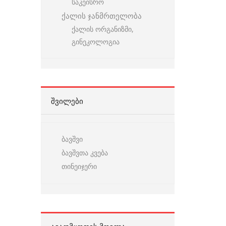
საკეისრო
ქალის ჯანმრთელობა
ქალის ორგანიზმი,
გინეკოლოგია
ᲨᲕᲘᲚᲔᲑᲘ
ბავშვი
ბავშვთა კვება
თინეიჯერი