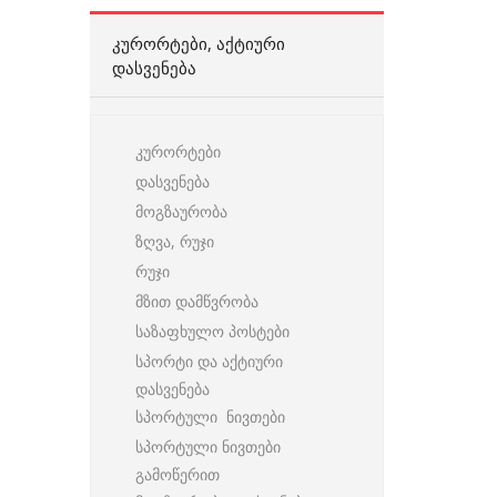
ᲙᲣᲠᲝᲠᲢᲔᲑᲘ, ᲐᲥᲢᲘᲣᲠᲘ
ᲓᲐᲡᲕᲔᲜᲔᲑᲐ
კურორტები
დასვენება
მოგზაურობა
ზღვა, რუჯი
რუჯი
მზით დამწვრობა
საზაფხულო პოსტები
სპორტი და აქტიური
დასვენება
სპორტული ნივთები
სპორტული ნივთები
გამოწერით