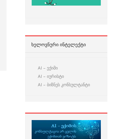
ᲮᲔᲚᲝᲕᲜᲣᲠᲘ ᲘᲜᲢᲔᲚᲔᲥᲢᲘ
AI – ექიმი
AI – იურისტი
AI – ბიზნეს კონსულტანტი