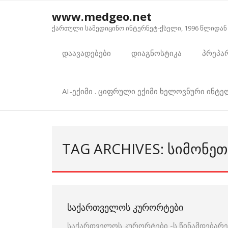
Skip
www.medgeo.net
to
ქართული სამედიცინო ინტერნეტ-ქსელი, 1996 წლიდან
content
დაავადებები
დიაგნოსტიკა
პრეპა
AI-ექიმი . ციფრული ექიმი ხელოვნური ინტ
TAG ARCHIVES: ᲡᲘᲛᲝᲜᲔᲗ
ᲡᲐᲥᲐᲠᲗᲕᲔᲚᲝᲡ ᲙᲣᲠᲝᲠᲢᲔᲑᲘ
საქართველოს კურორტები -ს წინამდებარე