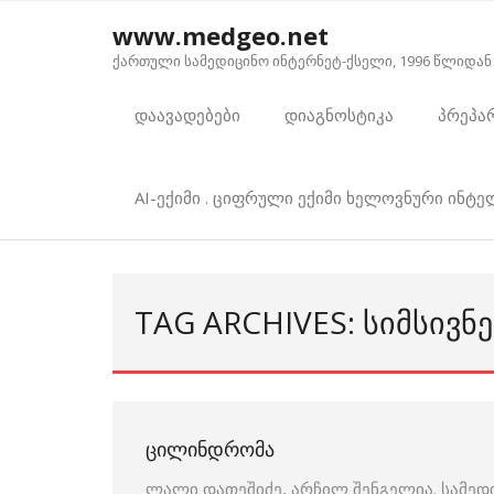
Skip
www.medgeo.net
to
ქართული სამედიცინო ინტერნეტ-ქსელი, 1996 წლიდან
content
დაავადებები
დიაგნოსტიკა
პრეპა
AI-ექიმი . ციფრული ექიმი ხელოვნური ინტ
TAG ARCHIVES: ᲡᲘᲛᲡᲘᲕ
ᲪᲘᲚᲘᲜᲓᲠᲝᲛᲐ
ლალი დათეშიძე, არჩილ შენგელია. სამედ