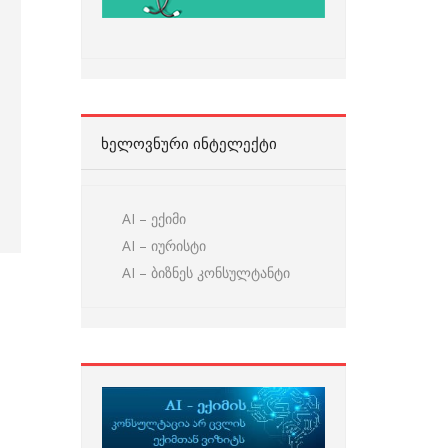
ᲮᲔᲚᲝᲕᲜᲣᲠᲘ ᲘᲜᲢᲔᲚᲔᲥᲢᲘ
AI – ექიმი
AI – იურისტი
AI – ბიზნეს კონსულტანტი