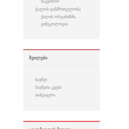
საკეისრო
ქალის ჯანმრთელობა
ქალის ორგანიზმი,
გინეკოლოგია
ᲨᲕᲘᲚᲔᲑᲘ
ბავშვი
ბავშვთა კვება
თინეიჯერი