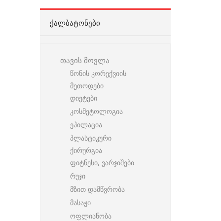
ᲥᲐᲚᲑᲐᲢᲝᲜᲔᲑᲘ
თავის მოვლა
წონის კორექვიის
მეთოდები
დიეტები
კოსმეტოლოგია
ეპილაცია
პლასტიკური
ქირურგია
ფიტნესი, ვარჯიშები
რუჯი
მზით დამწვრობა
მასაჟი
ოფლიანობა