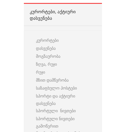
ᲙᲣᲠᲝᲠᲢᲔᲑᲘ, ᲐᲥᲢᲘᲣᲠᲘ
ᲓᲐᲡᲕᲔᲜᲔᲑᲐ
კურორტები
დასვენება
მოგზაურობა
ზღვა, რუჯი
რუჯი
მზით დამწვრობა
საზაფხულო პოსტები
სპორტი და აქტიური
დასვენება
სპორტული ნივთები
სპორტული ნივთები
გამოწერით