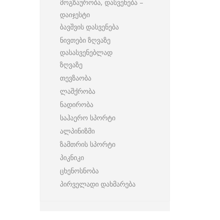
მოგზაურობა, დასვენება –
დაიჯესტი
ბავშვის დასვენება
ნივთები ზღვაზე
დასასვენებლად
ზღვაზე
თევზაობა
ლაშქრობა
ნადირობა
საჰაერო სპორტი
ალპინიზმი
ზამთრის სპორტი
პიკნიკი
ცხენოსნობა
პირველადი დახმარება