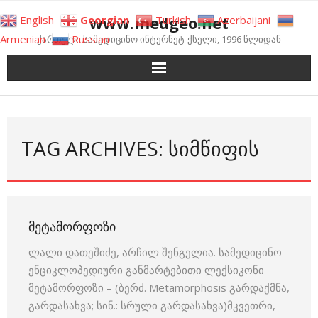
Skip
www.medgeo.net
English
Georgian
Turkish
Azerbaijani
to
Armenian
Russian
ქართული სამედიცინო ინტერნეტ-ქსელი, 1996 წლიდან
content
TAG ARCHIVES: ᲡᲘᲛᲬᲘᲤᲘᲡ
ᲛᲔᲢᲐᲛᲝᲠᲤᲝᲖᲘ
ლალი დათეშიძე, არჩილ შენგელია. სამედიცინო
ენციკლოპედიური განმარტებითი ლექსიკონი
მეტამორფოზი – (ბერძ. Metamorphosis გარდაქმნა,
გარდასახვა; სინ.: სრული გარდასახვა)მკვეთრი,