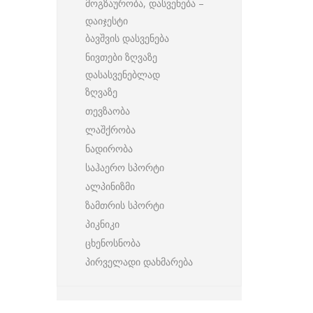
მოგზაურობა, დასვენება –
დაიჯესტი
ბავშვის დასვენება
ნივთები ზღვაზე
დასასვენებლად
ზღვაზე
თევზაობა
ლაშქრობა
ნადირობა
საჰაერო სპორტი
ალპინიზმი
ზამთრის სპორტი
პიკნიკი
ცხენოსნობა
პირველადი დახმარება