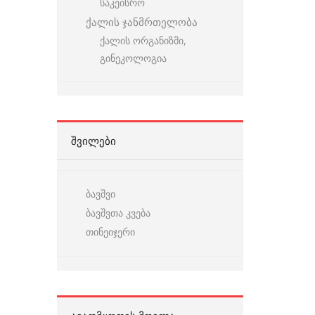
საკეისრო
ქალის ჯანმრთელობა
ქალის ორგანიზმი,
გინეკოლოგია
ᲨᲕᲘᲚᲔᲑᲘ
ბავშვი
ბავშვთა კვება
თინეიჯერი