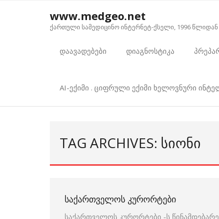
Skip
www.medgeo.net
to
ქართული სამედიცინო ინტერნეტ-ქსელი, 1996 წლიდან
content
დაავადებები
დიაგნოსტიკა
პრეპა
AI-ექიმი . ციფრული ექიმი ხელოვნური ინტ
TAG ARCHIVES: ᲡᲘᲝᲜᲘ
ᲡᲐᲥᲐᲠᲗᲕᲔᲚᲝᲡ ᲙᲣᲠᲝᲠᲢᲔᲑᲘ
საქართველოს კურორტები -ს წინამდებარე