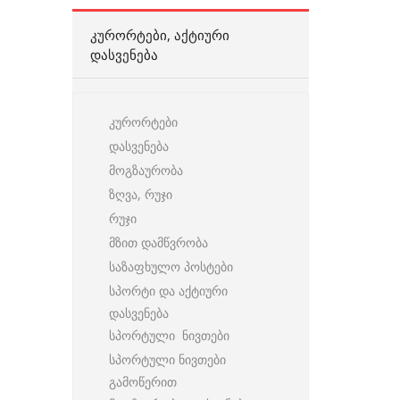
ᲙᲣᲠᲝᲠᲢᲔᲑᲘ, ᲐᲥᲢᲘᲣᲠᲘ
ᲓᲐᲡᲕᲔᲜᲔᲑᲐ
კურორტები
დასვენება
მოგზაურობა
ზღვა, რუჯი
რუჯი
მზით დამწვრობა
საზაფხულო პოსტები
სპორტი და აქტიური
დასვენება
სპორტული ნივთები
სპორტული ნივთები
გამოწერით