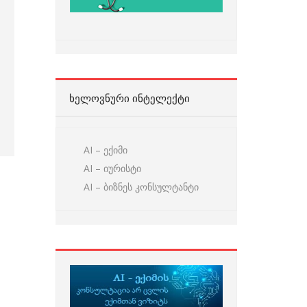
ᲮᲔᲚᲝᲕᲜᲣᲠᲘ ᲘᲜᲢᲔᲚᲔᲥᲢᲘ
AI – ექიმი
AI – იურისტი
AI – ბიზნეს კონსულტანტი