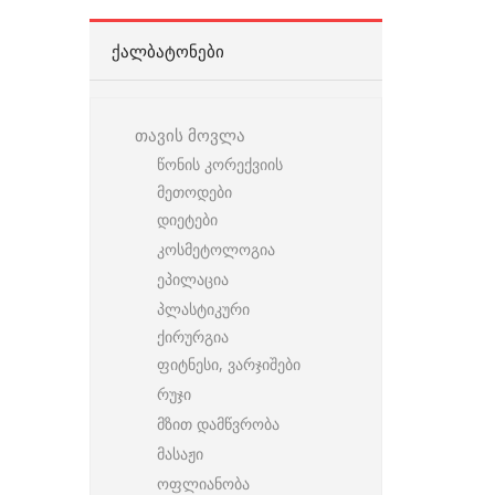
ᲥᲐᲚᲑᲐᲢᲝᲜᲔᲑᲘ
თავის მოვლა
წონის კორექვიის
მეთოდები
დიეტები
კოსმეტოლოგია
ეპილაცია
პლასტიკური
ქირურგია
ფიტნესი, ვარჯიშები
რუჯი
მზით დამწვრობა
მასაჟი
ოფლიანობა