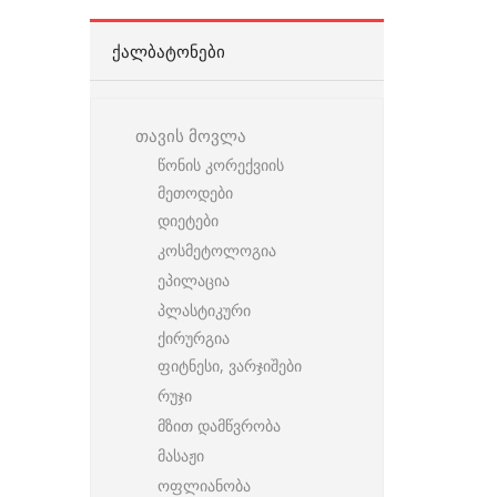
ᲥᲐᲚᲑᲐᲢᲝᲜᲔᲑᲘ
თავის მოვლა
წონის კორექვიის
მეთოდები
დიეტები
კოსმეტოლოგია
ეპილაცია
პლასტიკური
ქირურგია
ფიტნესი, ვარჯიშები
რუჯი
მზით დამწვრობა
მასაჟი
ოფლიანობა