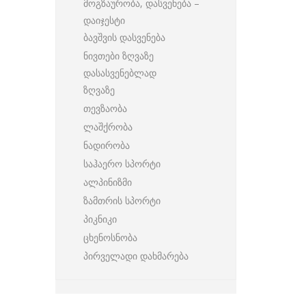
მოგზაურობა, დასვენება –
დაიჯესტი
ბავშვის დასვენება
ნივთები ზღვაზე
დასასვენებლად
ზღვაზე
თევზაობა
ლაშქრობა
ნადირობა
საჰაერო სპორტი
ალპინიზმი
ზამთრის სპორტი
პიკნიკი
ცხენოსნობა
პირველადი დახმარება