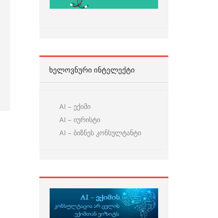
ᲮᲔᲚᲝᲕᲜᲣᲠᲘ ᲘᲜᲢᲔᲚᲔᲥᲢᲘ
AI – ექიმი
AI – იურისტი
AI – ბიზნეს კონსულტანტი