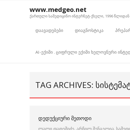
Skip
www.medgeo.net
to
ქართული სამედიცინო ინტერნეტ-ქსელი, 1996 წლიდან
content
დაავადებები
დიაგნოსტიკა
პრეპა
AI-ექიმი . ციფრული ექიმი ხელოვნური ინტ
TAG ARCHIVES: ᲡᲘᲡᲢᲔᲛᲐ
ᲓᲔᲓᲣᲥᲪᲘᲣᲠᲘ ᲛᲔᲗᲝᲓᲘ
ლალი დათეშიძე, არჩილ შენგელია. სამედ