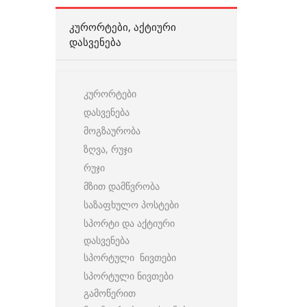
ᲙᲣᲠᲝᲠᲢᲔᲑᲘ, ᲐᲥᲢᲘᲣᲠᲘ
ᲓᲐᲡᲕᲔᲜᲔᲑᲐ
კურორტები
დასვენება
მოგზაურობა
ზღვა, რუჯი
რუჯი
მზით დამწვრობა
საზაფხულო პოსტები
სპორტი და აქტიური
დასვენება
სპორტული ნივთები
სპორტული ნივთები
გამოწერით