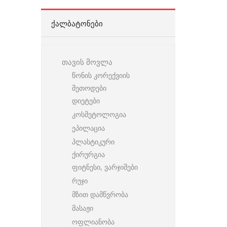
ᲥᲐᲚᲑᲐᲢᲝᲜᲔᲑᲘ
თავის მოვლა
წონის კორექვიის
მეთოდები
დიეტები
კოსმეტოლოგია
ეპილაცია
პლასტიკური
ქირურგია
ფიტნესი, ვარჯიშები
რუჯი
მზით დამწვრობა
მასაჟი
ოფლიანობა