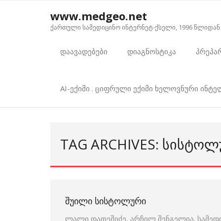
Skip
www.medgeo.net
to
ქართული სამედიცინო ინტერნეტ-ქსელი, 1996 წლიდან
content
დაავადებები
დიაგნოსტიკა
პრეპა
AI-ექიმი . ციფრული ექიმი ხელოვნური ინტ
TAG ARCHIVES: ᲡᲘᲡᲢᲝᲚ
ᲨᲣᲘᲚᲘ ᲡᲘᲡᲢᲝᲚᲣᲠᲘ
ლალი დათეშიძე, არჩილ შენგელია. სამედ