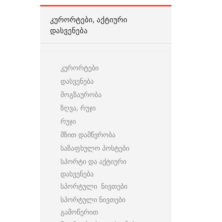
ᲙᲣᲠᲝᲠᲢᲔᲑᲘ, ᲐᲥᲢᲘᲣᲠᲘ
ᲓᲐᲡᲕᲔᲜᲔᲑᲐ
კურორტები
დასვენება
მოგზაურობა
ზღვა, რუჯი
რუჯი
მზით დამწვრობა
საზაფხულო პოსტები
სპორტი და აქტიური
დასვენება
სპორტული ნივთები
სპორტული ნივთები
გამოწერით