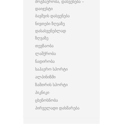
მოგზაურობა, დასვენება –
დაიჯესტი
ბავშვის დასვენება
ნივთები ზღვაზე
დასასვენებლად
ზღვაზე
თევზაობა
ლაშქრობა
ნადირობა
საჰაერო სპორტი
ალპინიზმი
ზამთრის სპორტი
პიკნიკი
ცხენოსნობა
პირველადი დახმარება