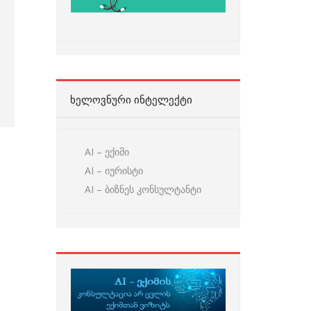
ᲮᲔᲚᲝᲕᲜᲣᲠᲘ ᲘᲜᲢᲔᲚᲔᲥᲢᲘ
AI – ექიმი
AI – იურისტი
AI – ბიზნეს კონსულტანტი