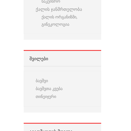
საკეისრო
ქალის ჯანმრთელობა
ქალის ორგანიზმი,
გინეკოლოგია
ᲨᲕᲘᲚᲔᲑᲘ
ბავშვი
ბავშვთა კვება
თინეიჯერი