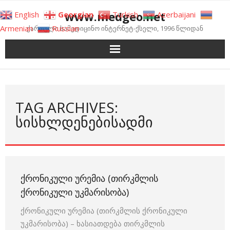
Skip
www.medgeo.net
English
Georgian
Turkish
Azerbaijani
to
Armenian
Russian
ქართული სამედიცინო ინტერნეტ-ქსელი, 1996 წლიდან
content
TAG ARCHIVES:
ᲡᲘᲡᲮᲚᲓᲔᲜᲔᲑᲘᲡᲐᲓᲛᲘ
ᲥᲠᲝᲜᲘᲙᲣᲚᲘ ᲣᲠᲔᲛᲘᲐ (ᲗᲘᲠᲙᲛᲚᲘᲡ
ᲥᲠᲝᲜᲘᲙᲣᲚᲘ ᲣᲙᲛᲐᲠᲘᲡᲝᲑᲐ)
ქრონიკული ურემია (თირკმლის ქრონიკული
უკმარისობა) – ხასიათდება თირკმლის