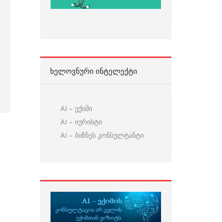
ᲮᲔᲚᲝᲕᲜᲣᲠᲘ ᲘᲜᲢᲔᲚᲔᲥᲢᲘ
AI – ექიმი
AI – იურისტი
AI – ბიზნეს კონსულტანტი