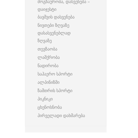
მოგზაურობა, დასვენება –
დაიჯესტი
ბავშვის დასვენება
ნივთები ზღვაზე
დასასვენებლად
ზღვაზე
თევზაობა
ლაშქრობა
ნადირობა
საჰაერო სპორტი
ალპინიზმი
ზამთრის სპორტი
პიკნიკი
ცხენოსნობა
პირველადი დახმარება