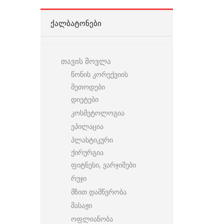
ᲥᲐᲚᲑᲐᲢᲝᲜᲔᲑᲘ
თავის მოვლა
წონის კორექვიის
მეთოდები
დიეტები
კოსმეტოლოგია
ეპილაცია
პლასტიკური
ქირურგია
ფიტნესი, ვარჯიშები
რუჯი
მზით დამწვრობა
მასაჟი
ოფლიანობა