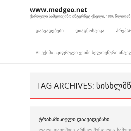
Skip
www.medgeo.net
to
ქართული სამედიცინო ინტერნეტ-ქსელი, 1996 წლიდან
content
დაავადებები
დიაგნოსტიკა
პრეპა
AI-ექიმი . ციფრული ექიმი ხელოვნური ინტ
TAG ARCHIVES: ᲡᲘᲡᲮᲚᲛᲬ
ᲢᲠᲐᲜᲡᲛᲘᲡᲘᲣᲚᲘ ᲓᲐᲐᲕᲐᲓᲔᲑᲐᲜᲘ
ლალი დათეშიძე, არჩილ შენგელია. სამედ