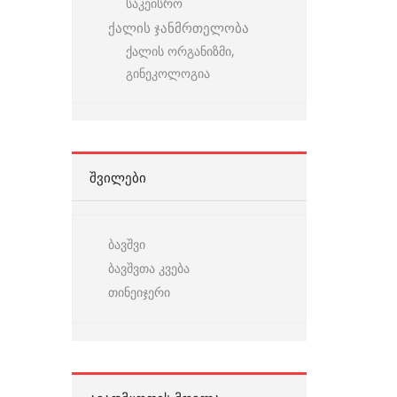
საკეისრო
ქალის ჯანმრთელობა
ქალის ორგანიზმი,
გინეკოლოგია
ᲨᲕᲘᲚᲔᲑᲘ
ბავშვი
ბავშვთა კვება
თინეიჯერი