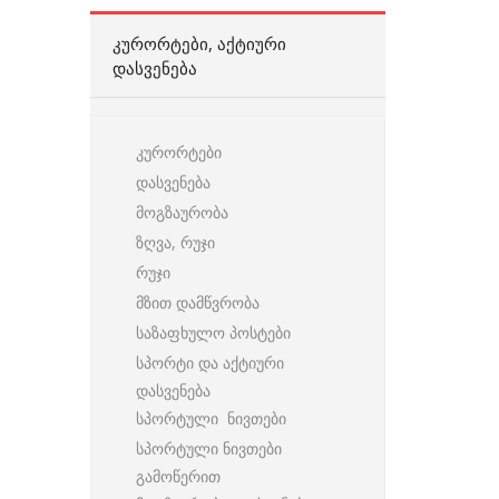
ᲙᲣᲠᲝᲠᲢᲔᲑᲘ, ᲐᲥᲢᲘᲣᲠᲘ
ᲓᲐᲡᲕᲔᲜᲔᲑᲐ
კურორტები
დასვენება
მოგზაურობა
ზღვა, რუჯი
რუჯი
მზით დამწვრობა
საზაფხულო პოსტები
სპორტი და აქტიური
დასვენება
სპორტული ნივთები
სპორტული ნივთები
გამოწერით