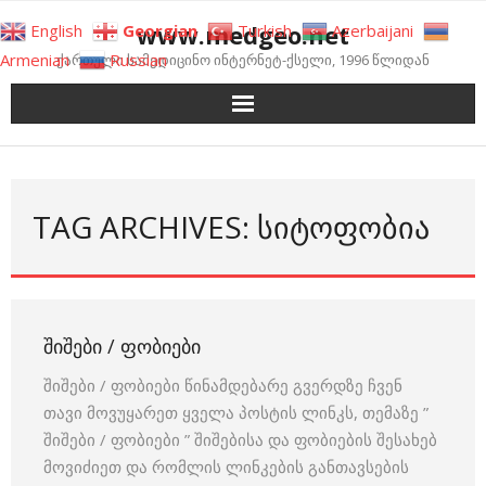
Skip
www.medgeo.net
English
Georgian
Turkish
Azerbaijani
to
Armenian
Russian
ქართული სამედიცინო ინტერნეტ-ქსელი, 1996 წლიდან
content
TAG ARCHIVES: ᲡᲘᲢᲝᲤᲝᲑᲘᲐ
ᲨᲘᲨᲔᲑᲘ / ᲤᲝᲑᲘᲔᲑᲘ
შიშები / ფობიები წინამდებარე გვერდზე ჩვენ
თავი მოვუყარეთ ყველა პოსტის ლინკს, თემაზე ”
შიშები / ფობიები ” შიშებისა და ფობიების შესახებ
მოვიძიეთ და რომლის ლინკების განთავსების