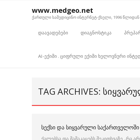
Skip
www.medgeo.net
to
ქართული სამედიცინო ინტერნეტ-ქსელი, 1996 წლიდან
content
დაავადებები
დიაგნოსტიკა
პრეპა
AI-ექიმი . ციფრული ექიმი ხელოვნური ინტ
TAG ARCHIVES: ᲡᲘᲧᲕᲐᲠ
ᲡᲔᲥᲡᲘ ᲓᲐ ᲡᲘᲧᲕᲐᲠᲣᲚᲘ ᲡᲐᲥᲐᲠᲗᲕᲔᲚᲝᲨᲘ
ქალებსა და მამაკაცებს შეკითხვაზე „რა ა