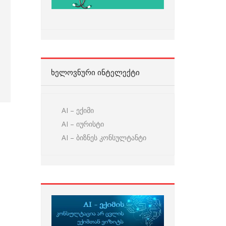
ᲮᲔᲚᲝᲕᲜᲣᲠᲘ ᲘᲜᲢᲔᲚᲔᲥᲢᲘ
AI – ექიმი
AI – იურისტი
AI – ბიზნეს კონსულტანტი