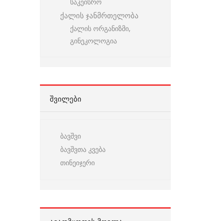
საკეისრო
ქალის ჯანმრთელობა
ქალის ორგანიზმი,
გინეკოლოგია
ᲨᲕᲘᲚᲔᲑᲘ
ბავშვი
ბავშვთა კვება
თინეიჯერი