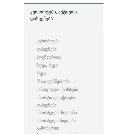
ᲙᲣᲠᲝᲠᲢᲔᲑᲘ, ᲐᲥᲢᲘᲣᲠᲘ
ᲓᲐᲡᲕᲔᲜᲔᲑᲐ
კურორტები
დასვენება
მოგზაურობა
ზღვა, რუჯი
რუჯი
მზით დამწვრობა
საზაფხულო პოსტები
სპორტი და აქტიური
დასვენება
სპორტული ნივთები
სპორტული ნივთები
გამოწერით