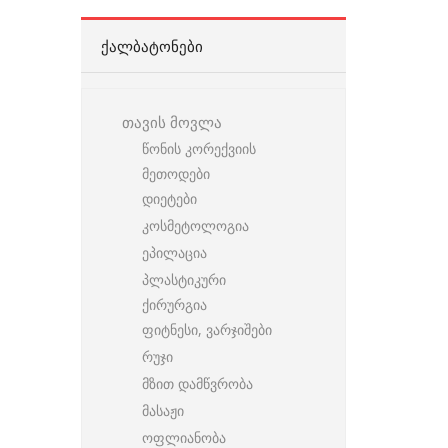
ᲥᲐᲚᲑᲐᲢᲝᲜᲔᲑᲘ
თავის მოვლა
წონის კორექვიის
მეთოდები
დიეტები
კოსმეტოლოგია
ეპილაცია
პლასტიკური
ქირურგია
ფიტნესი, ვარჯიშები
რუჯი
მზით დამწვრობა
მასაჟი
ოფლიანობა