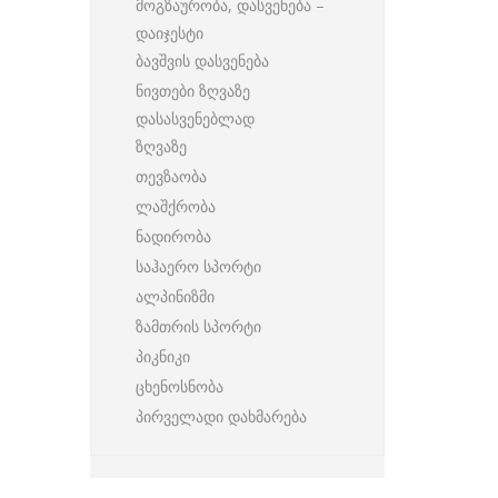
მოგზაურობა, დასვენება –
დაიჯესტი
ბავშვის დასვენება
ნივთები ზღვაზე
დასასვენებლად
ზღვაზე
თევზაობა
ლაშქრობა
ნადირობა
საჰაერო სპორტი
ალპინიზმი
ზამთრის სპორტი
პიკნიკი
ცხენოსნობა
პირველადი დახმარება