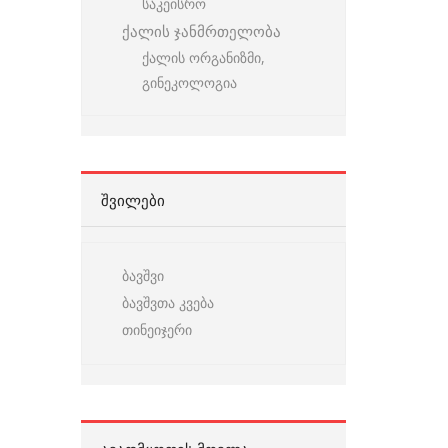
საკეისრო
ქალის ჯანმრთელობა
ქალის ორგანიზმი,
გინეკოლოგია
ᲨᲕᲘᲚᲔᲑᲘ
ბავშვი
ბავშვთა კვება
თინეიჯერი