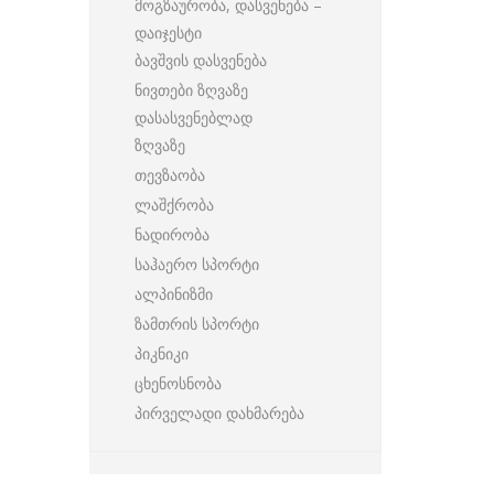
მოგზაურობა, დასვენება –
დაიჯესტი
ბავშვის დასვენება
ნივთები ზღვაზე
დასასვენებლად
ზღვაზე
თევზაობა
ლაშქრობა
ნადირობა
საჰაერო სპორტი
ალპინიზმი
ზამთრის სპორტი
პიკნიკი
ცხენოსნობა
პირველადი დახმარება