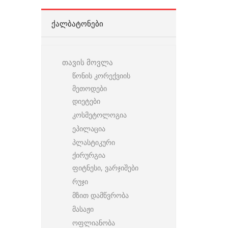
ᲥᲐᲚᲑᲐᲢᲝᲜᲔᲑᲘ
თავის მოვლა
წონის კორექვიის
მეთოდები
დიეტები
კოსმეტოლოგია
ეპილაცია
პლასტიკური
ქირურგია
ფიტნესი, ვარჯიშები
რუჯი
მზით დამწვრობა
მასაჟი
ოფლიანობა