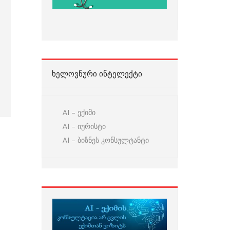
ᲮᲔᲚᲝᲕᲜᲣᲠᲘ ᲘᲜᲢᲔᲚᲔᲥᲢᲘ
AI – ექიმი
AI – იურისტი
AI – ბიზნეს კონსულტანტი