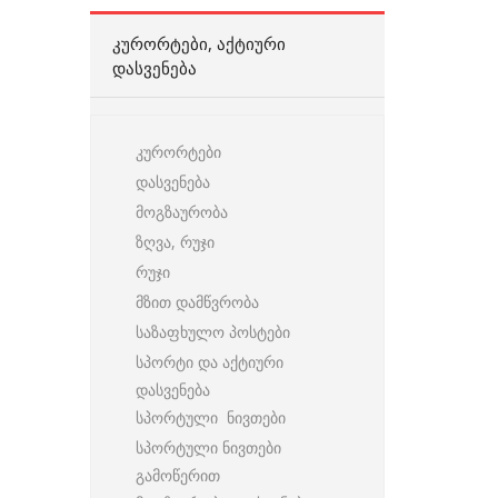
ᲙᲣᲠᲝᲠᲢᲔᲑᲘ, ᲐᲥᲢᲘᲣᲠᲘ
ᲓᲐᲡᲕᲔᲜᲔᲑᲐ
კურორტები
დასვენება
მოგზაურობა
ზღვა, რუჯი
რუჯი
მზით დამწვრობა
საზაფხულო პოსტები
სპორტი და აქტიური
დასვენება
სპორტული ნივთები
სპორტული ნივთები
გამოწერით