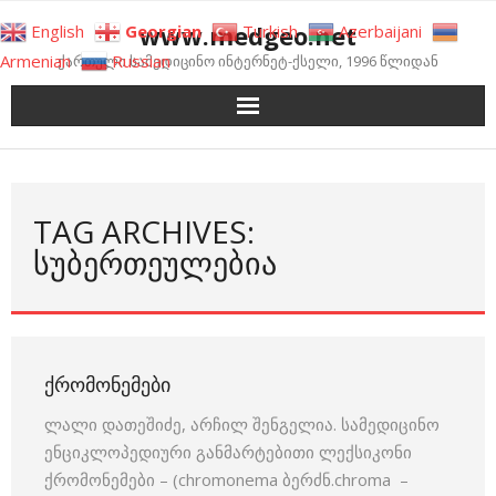
Skip
www.medgeo.net
English
Georgian
Turkish
Azerbaijani
to
Armenian
Russian
ქართული სამედიცინო ინტერნეტ-ქსელი, 1996 წლიდან
content
TAG ARCHIVES:
ᲡᲣᲑᲔᲠᲗᲔᲣᲚᲔᲑᲘᲐ
ᲥᲠᲝᲛᲝᲜᲔᲛᲔᲑᲘ
ლალი დათეშიძე, არჩილ შენგელია. სამედიცინო
ენციკლოპედიური განმარტებითი ლექსიკონი
ქრომონემები – (chromonema ბერძნ.chroma –