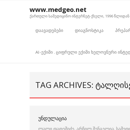
Skip
www.medgeo.net
to
ქართული სამედიცინო ინტერნეტ-ქსელი, 1996 წლიდან
content
დაავადებები
დიაგნოსტიკა
პრეპა
AI-ექიმი . ციფრული ექიმი ხელოვნური ინტ
TAG ARCHIVES: ᲢᲐᲚᲦᲘᲡ
ᲣᲜᲓᲣᲚᲐᲪᲘᲐ
ლალი დათეშიძე, არჩილ შენგელია. სამედ