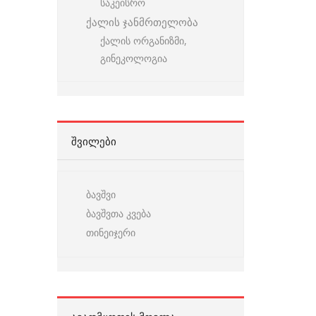
საკეისრო
ქალის ჯანმრთელობა
ქალის ორგანიზმი,
გინეკოლოგია
ᲨᲕᲘᲚᲔᲑᲘ
ბავშვი
ბავშვთა კვება
თინეიჯერი