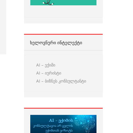
ᲮᲔᲚᲝᲕᲜᲣᲠᲘ ᲘᲜᲢᲔᲚᲔᲥᲢᲘ
AI – ექიმი
AI – იურისტი
AI – ბიზნეს კონსულტანტი