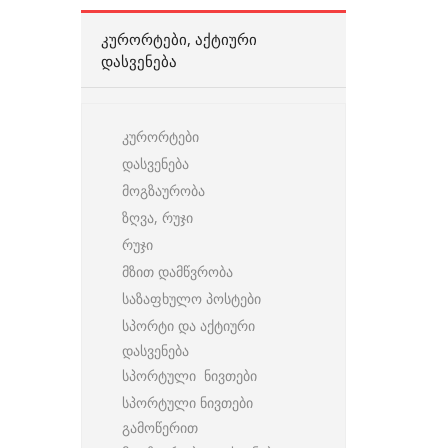
ᲙᲣᲠᲝᲠᲢᲔᲑᲘ, ᲐᲥᲢᲘᲣᲠᲘ
ᲓᲐᲡᲕᲔᲜᲔᲑᲐ
კურორტები
დასვენება
მოგზაურობა
ზღვა, რუჯი
რუჯი
მზით დამწვრობა
საზაფხულო პოსტები
სპორტი და აქტიური
დასვენება
სპორტული ნივთები
სპორტული ნივთები
გამოწერით