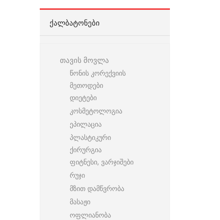
ᲥᲐᲚᲑᲐᲢᲝᲜᲔᲑᲘ
თავის მოვლა
წონის კორექვიის
მეთოდები
დიეტები
კოსმეტოლოგია
ეპილაცია
პლასტიკური
ქირურგია
ფიტნესი, ვარჯიშები
რუჯი
მზით დამწვრობა
მასაჟი
ოფლიანობა