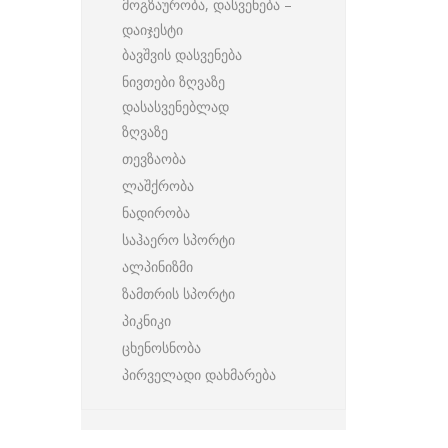
მოგზაურობა, დასვენება –
დაიჯესტი
ბავშვის დასვენება
ნივთები ზღვაზე
დასასვენებლად
ზღვაზე
თევზაობა
ლაშქრობა
ნადირობა
საჰაერო სპორტი
ალპინიზმი
ზამთრის სპორტი
პიკნიკი
ცხენოსნობა
პირველადი დახმარება