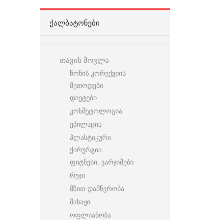
ᲥᲐᲚᲑᲐᲢᲝᲜᲔᲑᲘ
თავის მოვლა
წონის კორექვიის
მეთოდები
დიეტები
კოსმეტოლოგია
ეპილაცია
პლასტიკური
ქირურგია
ფიტნესი, ვარჯიშები
რუჯი
მზით დამწვრობა
მასაჟი
ოფლიანობა