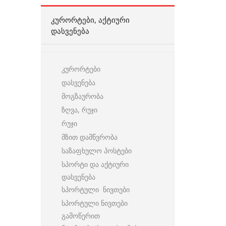
ᲙᲣᲠᲝᲠᲢᲔᲑᲘ, ᲐᲥᲢᲘᲣᲠᲘ
ᲓᲐᲡᲕᲔᲜᲔᲑᲐ
კურორტები
დასვენება
მოგზაურობა
ზღვა, რუჯი
რუჯი
მზით დამწვრობა
საზაფხულო პოსტები
სპორტი და აქტიური
დასვენება
სპორტული ნივთები
სპორტული ნივთები
გამოწერით