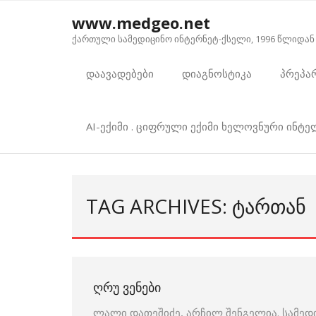
Skip
www.medgeo.net
to
ქართული სამედიცინო ინტერნეტ-ქსელი, 1996 წლიდან
content
დაავადებები
დიაგნოსტიკა
პრეპა
AI-ექიმი . ციფრული ექიმი ხელოვნური ინტ
TAG ARCHIVES: ᲢᲐᲠᲗᲐᲜ
ᲦᲠᲣ ᲕᲔᲜᲔᲑᲘ
ლალი დათეშიძე, არჩილ შენგელია. სამე