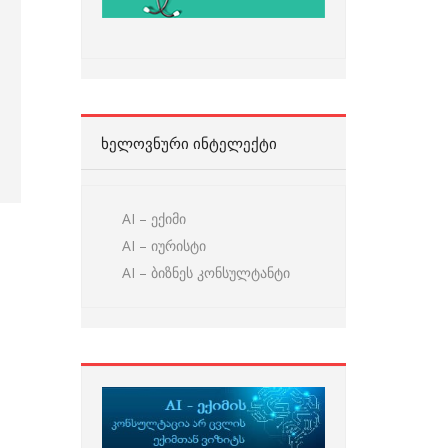
ᲮᲔᲚᲝᲕᲜᲣᲠᲘ ᲘᲜᲢᲔᲚᲔᲥᲢᲘ
AI – ექიმი
AI – იურისტი
AI – ბიზნეს კონსულტანტი