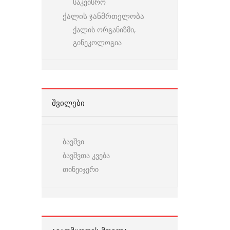
საკეისრო
ქალის ჯანმრთელობა
ქალის ორგანიზმი,
გინეკოლოგია
ᲨᲕᲘᲚᲔᲑᲘ
ბავშვი
ბავშვთა კვება
თინეიჯერი