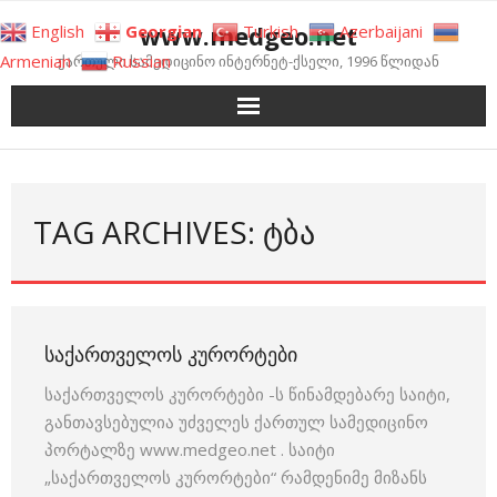
Skip
www.medgeo.net
English
Georgian
Turkish
Azerbaijani
to
Armenian
Russian
ქართული სამედიცინო ინტერნეტ-ქსელი, 1996 წლიდან
content
TAG ARCHIVES: ᲢᲑᲐ
ᲡᲐᲥᲐᲠᲗᲕᲔᲚᲝᲡ ᲙᲣᲠᲝᲠᲢᲔᲑᲘ
საქართველოს კურორტები -ს წინამდებარე საიტი,
განთავსებულია უძველეს ქართულ სამედიცინო
პორტალზე www.medgeo.net . საიტი
„საქართველოს კურორტები“ რამდენიმე მიზანს