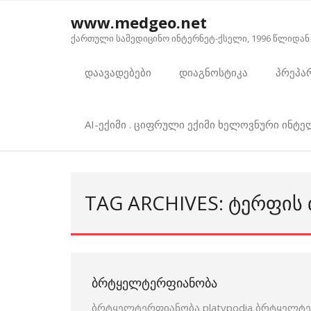
Skip
www.medgeo.net
to
ქართული სამედიცინო ინტერნეტ-ქსელი, 1996 წლიდან
content
დაავადებები
დიაგნოსტიკა
პრეპა
AI-ექიმი . ციფრული ექიმი ხელოვნური ინტ
TAG ARCHIVES: ᲢᲔᲠᲤᲘᲡ
ᲑᲠᲢᲧᲔᲚᲢᲔᲠᲤᲘᲐᲜᲝᲑᲐ
ბრტყელტერფიანობა platypodia ბრტყელტე