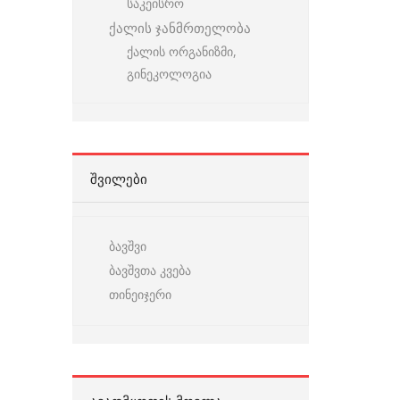
საკეისრო
ქალის ჯანმრთელობა
ქალის ორგანიზმი,
გინეკოლოგია
ᲨᲕᲘᲚᲔᲑᲘ
ბავშვი
ბავშვთა კვება
თინეიჯერი