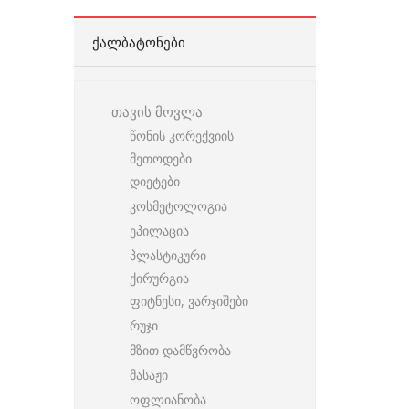
ᲥᲐᲚᲑᲐᲢᲝᲜᲔᲑᲘ
თავის მოვლა
წონის კორექვიის
მეთოდები
დიეტები
კოსმეტოლოგია
ეპილაცია
პლასტიკური
ქირურგია
ფიტნესი, ვარჯიშები
რუჯი
მზით დამწვრობა
მასაჟი
ოფლიანობა