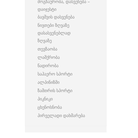
მოგზაურობა, დასვენება –
დაიჯესტი
ბავშვის დასვენება
ნივთები ზღვაზე
დასასვენებლად
ზღვაზე
თევზაობა
ლაშქრობა
ნადირობა
საჰაერო სპორტი
ალპინიზმი
ზამთრის სპორტი
პიკნიკი
ცხენოსნობა
პირველადი დახმარება