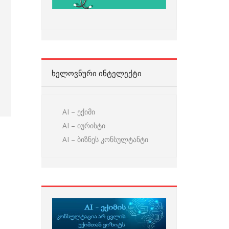
ᲮᲔᲚᲝᲕᲜᲣᲠᲘ ᲘᲜᲢᲔᲚᲔᲥᲢᲘ
AI – ექიმი
AI – იურისტი
AI – ბიზნეს კონსულტანტი