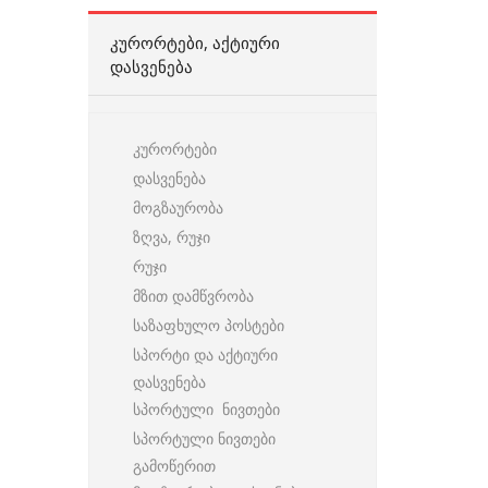
ᲙᲣᲠᲝᲠᲢᲔᲑᲘ, ᲐᲥᲢᲘᲣᲠᲘ
ᲓᲐᲡᲕᲔᲜᲔᲑᲐ
კურორტები
დასვენება
მოგზაურობა
ზღვა, რუჯი
რუჯი
მზით დამწვრობა
საზაფხულო პოსტები
სპორტი და აქტიური
დასვენება
სპორტული ნივთები
სპორტული ნივთები
გამოწერით