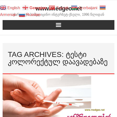
Skip
www.medgeo.net
English
Georgian
Turkish
Azerbaijani
to
Armenian
Russian
ქართული სამედიცინო ინტერნეტ-ქსელი, 1996 წლიდან
content
TAG ARCHIVES: ᲢᲔᲡᲢᲘ
ᲙᲝᲚᲝᲠᲔᲥᲢᲣᲚ ᲓᲐᲐᲕᲐᲓᲔᲑᲐᲖᲔ