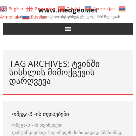
Skip
www.medgeo.net
English
Georgian
Turkish
Azerbaijani
to
Armenian
Russian
ქართული სამედიცინო ინტერნეტ-ქსელი, 1996 წლიდან
content
TAG ARCHIVES: ᲢᲕᲘᲜᲨᲘ
ᲡᲘᲡᲮᲚᲘᲡ ᲛᲘᲛᲝᲥᲪᲔᲕᲘᲡ
ᲓᲐᲠᲦᲕᲔᲕᲐ
ᲝᲛᲔᲒᲐ-3 -ᲘᲡ ᲗᲕᲘᲡᲔᲑᲔᲑᲘ
ომეგა-3 -ის თვისებები
დისტანციურად საქონელს ძირითადად ამაზონიდ