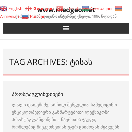
Skip
www.medgeo.net
English
Georgian
Turkish
Azerbaijani
to
Armenian
Russian
ქართული სამედიცინო ინტერნეტ-ქსელი, 1996 წლიდან
content
TAG ARCHIVES: ᲢᲘᲡᲐᲡ
ᲞᲠᲝᲡᲢᲐᲒᲚᲐᲜᲓᲘᲜᲔᲑᲘ
ლალი დათეშიძე, არჩილ შენგელია. სამედიცინო
ენციკლოპედიური განმარტებითი ლექსიკონი
პროსტაგლანდინები – ნაერთთა ჯგუფი,
რომლებიც მიეკუთნებიან უჯერ ცხიმოვან მჟავეებს