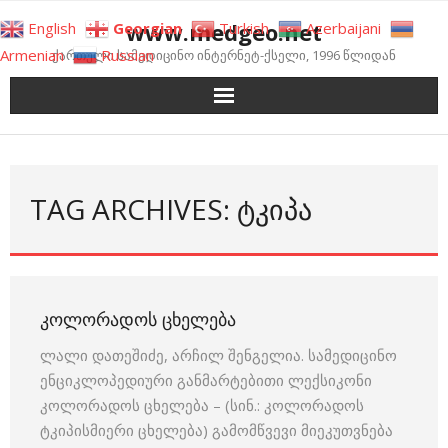
Skip
www.medgeo.net
English
Georgian
Turkish
Azerbaijani
to
Armenian
Russian
ქართული სამედიცინო ინტერნეტ-ქსელი, 1996 წლიდან
content
TAG ARCHIVES: ᲢᲙᲘᲞᲐ
ᲙᲝᲚᲝᲠᲐᲓᲝᲡ ᲪᲮᲔᲚᲔᲑᲐ
ლალი დათეშიძე, არჩილ შენგელია. სამედიცინო
ენციკლოპედიური განმარტებითი ლექსიკონი
კოლორადოს ცხელება – (სინ.: კოლორადოს
ტკიპისმიერი ცხელება) გამომწვევი მიეკუთვნება