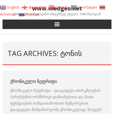
Skip
www.medgeo.net
English
Georgian
Turkish
Azerbaijani
to
Armenian
Russian
ქართული სამედიცინო ინტერნეტ-ქსელი, 1996 წლიდან
content
TAG ARCHIVES: ᲢᲝᲜᲘᲡ
ᲥᲠᲝᲜᲘᲙᲣᲚᲘ ᲜᲔᲤᲠᲘᲢᲘ
ქრონიკული ნეფრიტი – დაავადება თირკმლების
პარენქიმის ორმხრივი დაზიანებითა და მათი
ფუნქციების თანდათანობითი შემცირებით.
დაავადება მიმდინარეობს ქრონიკულად, ზოგჯერ