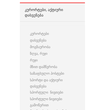
ᲙᲣᲠᲝᲠᲢᲔᲑᲘ, ᲐᲥᲢᲘᲣᲠᲘ
ᲓᲐᲡᲕᲔᲜᲔᲑᲐ
კურორტები
დასვენება
მოგზაურობა
ზღვა, რუჯი
რუჯი
მზით დამწვრობა
საზაფხულო პოსტები
სპორტი და აქტიური
დასვენება
სპორტული ნივთები
სპორტული ნივთები
გამოწერით