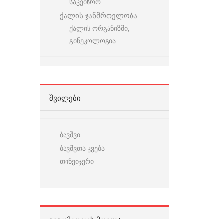
საკეისრო
ქალის ჯანმრთელობა
ქალის ორგანიზმი,
გინეკოლოგია
ᲨᲕᲘᲚᲔᲑᲘ
ბავშვი
ბავშვთა კვება
თინეიჯერი