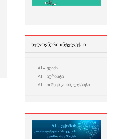
ᲮᲔᲚᲝᲕᲜᲣᲠᲘ ᲘᲜᲢᲔᲚᲔᲥᲢᲘ
AI – ექიმი
AI – იურისტი
AI – ბიზნეს კონსულტანტი