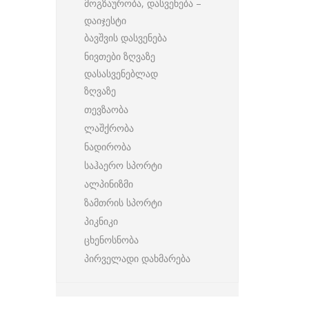
მოგზაურობა, დასვენება –
დაიჯესტი
ბავშვის დასვენება
ნივთები ზღვაზე
დასასვენებლად
ზღვაზე
თევზაობა
ლაშქრობა
ნადირობა
საჰაერო სპორტი
ალპინიზმი
ზამთრის სპორტი
პიკნიკი
ცხენოსნობა
პირველადი დახმარება