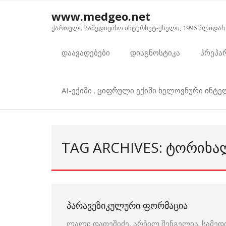
Skip
www.medgeo.net
to
ქართული სამედიცინო ინტერნეტ-ქსელი, 1996 წლიდან
content
დაავადებები
დიაგნოსტიკა
პრეპა
AI-ექიმი . ციფრული ექიმი ხელოვნური ინტ
TAG ARCHIVES: ᲢᲝᲠᲘᲮᲐ
ᲞᲐᲠᲐᲕᲔᲖᲘᲙᲣᲚᲣᲠᲘ ᲤᲝᲠᲛᲐᲪᲘᲐ
ლალი დათეშიძე, არჩილ შენგელია. სამედ