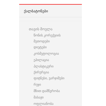
ᲥᲐᲚᲑᲐᲢᲝᲜᲔᲑᲘ
თავის მოვლა
წონის კორექვიის
მეთოდები
დიეტები
კოსმეტოლოგია
ეპილაცია
პლასტიკური
ქირურგია
ფიტნესი, ვარჯიშები
რუჯი
მზით დამწვრობა
მასაჟი
ოფლიანობა