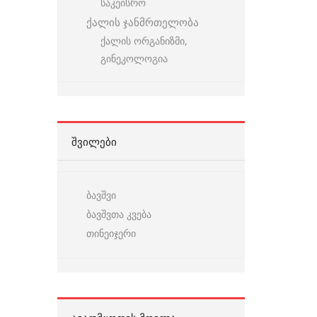
საკეისრო
ქალის ჯანმრთელობა
ქალის ორგანიზმი,
გინეკოლოგია
ᲨᲕᲘᲚᲔᲑᲘ
ბავშვი
ბავშვთა კვება
თინეიჯერი