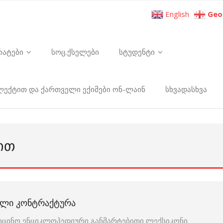
English
Geo
რატები
სოც.ქსელები
სტუდენტი
ელექტით და ქართველი ექიმები ონ-ლაინ
სხვადასხვა
ᲘᲗ
ᲣᲚᲘ ᲙᲝᲜᲢᲠᲐᲥᲢᲣᲠᲐ
იცინო ენციკლოპედიური განმარტებითი ლექსიკონი