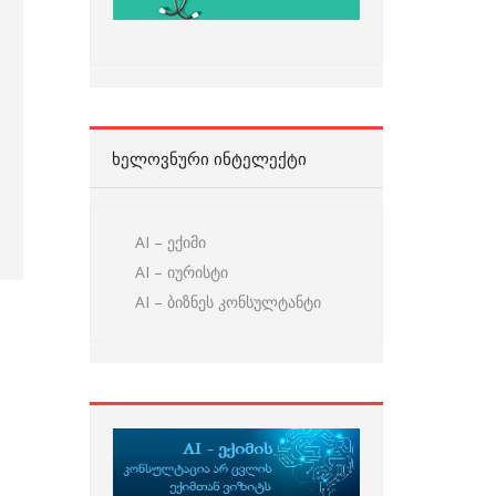
ᲮᲔᲚᲝᲕᲜᲣᲠᲘ ᲘᲜᲢᲔᲚᲔᲥᲢᲘ
AI – ექიმი
AI – იურისტი
AI – ბიზნეს კონსულტანტი