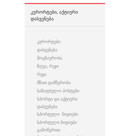
ᲙᲣᲠᲝᲠᲢᲔᲑᲘ, ᲐᲥᲢᲘᲣᲠᲘ
ᲓᲐᲡᲕᲔᲜᲔᲑᲐ
კურორტები
დასვენება
მოგზაურობა
ზღვა, რუჯი
რუჯი
მზით დამწვრობა
საზაფხულო პოსტები
სპორტი და აქტიური
დასვენება
სპორტული ნივთები
სპორტული ნივთები
გამოწერით