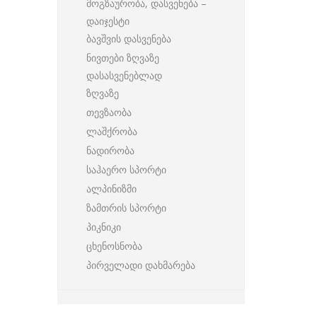
მოგზაურობა, დასვენება –
დაიჯესტი
ბავშვის დასვენება
ნივთები ზღვაზე
დასასვენებლად
ზღვაზე
თევზაობა
ლაშქრობა
ნადირობა
საჰაერო სპორტი
ალპინიზმი
ზამთრის სპორტი
პიკნიკი
ცხენოსნობა
პირველადი დახმარება