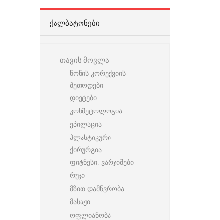
ᲥᲐᲚᲑᲐᲢᲝᲜᲔᲑᲘ
თავის მოვლა
წონის კორექვიის
მეთოდები
დიეტები
კოსმეტოლოგია
ეპილაცია
პლასტიკური
ქირურგია
ფიტნესი, ვარჯიშები
რუჯი
მზით დამწვრობა
მასაჟი
ოფლიანობა