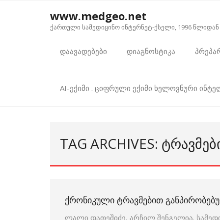
Skip
www.medgeo.net
to
ქართული სამედიცინო ინტერნეტ-ქსელი, 1996 წლიდან
content
დაავადებები
დიაგნოსტიკა
პრეპა
AI-ექიმი . ციფრული ექიმი ხელოვნური ინტ
TAG ARCHIVES: ᲢᲠᲐᲕᲛᲔᲑ
ᲥᲠᲝᲜᲘᲙᲣᲚᲘ ᲢᲠᲐᲕᲛᲔᲑᲘᲗ ᲒᲐᲜᲞᲘᲠᲝᲑᲔᲑ
ლალი დათეშიძე, არჩილ შენგელია. სამედ