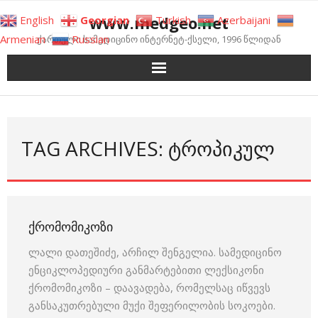
Skip
www.medgeo.net
English
Georgian
Turkish
Azerbaijani
to
Armenian
Russian
ქართული სამედიცინო ინტერნეტ-ქსელი, 1996 წლიდან
content
TAG ARCHIVES: ᲢᲠᲝᲞᲘᲙᲣᲚ
ᲥᲠᲝᲛᲝᲛᲘᲙᲝᲖᲘ
ლალი დათეშიძე, არჩილ შენგელია. სამედიცინო
ენციკლოპედიური განმარტებითი ლექსიკონი
ქრომომიკოზი – დაავადება, რომელსაც იწვევს
განსაკუთრებული მუქი შეფერილობის სოკოები.