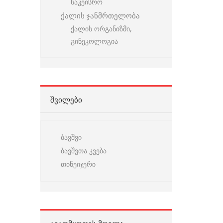
საკეისრო
ქალის ჯანმრთელობა
ქალის ორგანიზმი,
გინეკოლოგია
ᲨᲕᲘᲚᲔᲑᲘ
ბავშვი
ბავშვთა კვება
თინეიჯერი