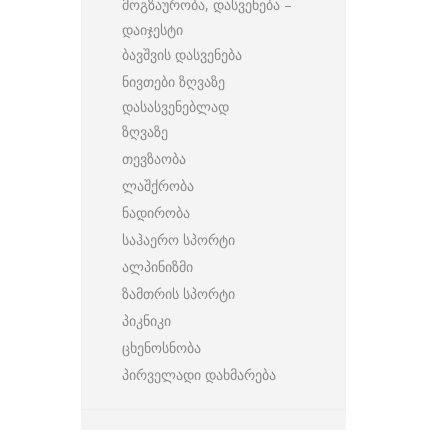
მოგზაურობა, დასვენება –
დაიჯესტი
ბავშვის დასვენება
ნივთები ზღვაზე
დასასვენებლად
ზღვაზე
თევზაობა
ლაშქრობა
ნადირობა
საჰაერო სპორტი
ალპინიზმი
ზამთრის სპორტი
პიკნიკი
ცხენოსნობა
პირველადი დახმარება