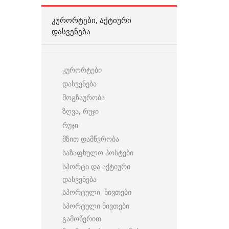
ᲙᲣᲠᲝᲠᲢᲔᲑᲘ, ᲐᲥᲢᲘᲣᲠᲘ
ᲓᲐᲡᲕᲔᲜᲔᲑᲐ
კურორტები
დასვენება
მოგზაურობა
ზღვა, რუჯი
რუჯი
მზით დამწვრობა
საზაფხულო პოსტები
სპორტი და აქტიური
დასვენება
სპორტული ნივთები
სპორტული ნივთები
გამოწერით