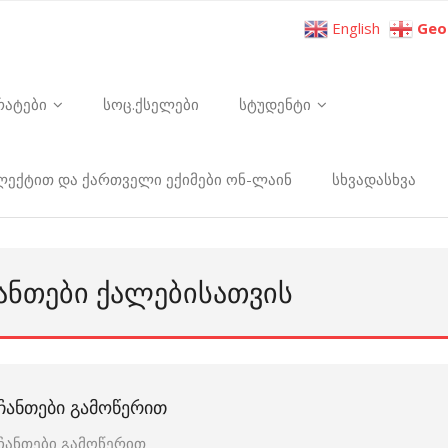
English
Geo
რატები
სოც.ქსელები
სტუდენტი
ელექტით და ქართველი ექიმები ონ-ლაინ
სხვადასხვა
ᲩᲐᲜᲗᲔᲑᲘ ᲥᲐᲚᲔᲑᲘᲡᲐᲗᲕᲘᲡ
ᲩᲐᲜᲗᲔᲑᲘ ᲒᲐᲛᲝᲬᲔᲠᲘᲗ
ჩანთები გამოწერით