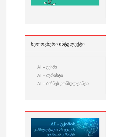
ᲮᲔᲚᲝᲕᲜᲣᲠᲘ ᲘᲜᲢᲔᲚᲔᲥᲢᲘ
AI – ექიმი
AI – იურისტი
AI – ბიზნეს კონსულტანტი