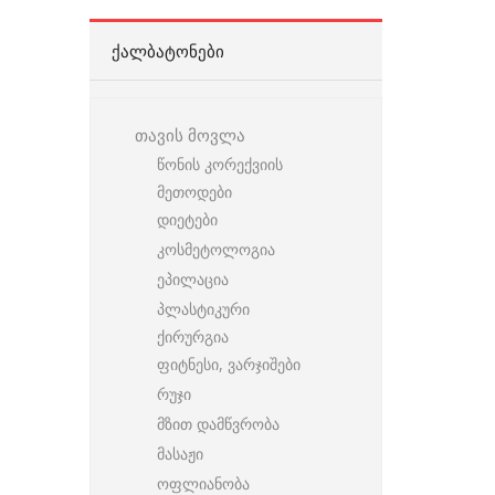
ᲥᲐᲚᲑᲐᲢᲝᲜᲔᲑᲘ
თავის მოვლა
წონის კორექვიის
მეთოდები
დიეტები
კოსმეტოლოგია
ეპილაცია
პლასტიკური
ქირურგია
ფიტნესი, ვარჯიშები
რუჯი
მზით დამწვრობა
მასაჟი
ოფლიანობა