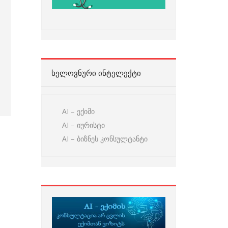
ᲮᲔᲚᲝᲕᲜᲣᲠᲘ ᲘᲜᲢᲔᲚᲔᲥᲢᲘ
AI – ექიმი
AI – იურისტი
AI – ბიზნეს კონსულტანტი