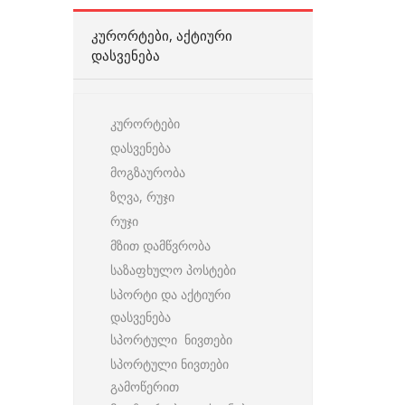
ᲙᲣᲠᲝᲠᲢᲔᲑᲘ, ᲐᲥᲢᲘᲣᲠᲘ
ᲓᲐᲡᲕᲔᲜᲔᲑᲐ
კურორტები
დასვენება
მოგზაურობა
ზღვა, რუჯი
რუჯი
მზით დამწვრობა
საზაფხულო პოსტები
სპორტი და აქტიური
დასვენება
სპორტული ნივთები
სპორტული ნივთები
გამოწერით