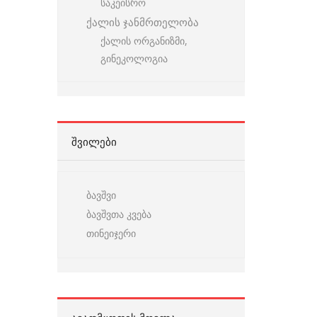
საკეისრო
ქალის ჯანმრთელობა
ქალის ორგანიზმი,
გინეკოლოგია
ᲨᲕᲘᲚᲔᲑᲘ
ბავშვი
ბავშვთა კვება
თინეიჯერი