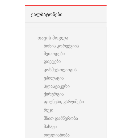
ᲥᲐᲚᲑᲐᲢᲝᲜᲔᲑᲘ
თავის მოვლა
წონის კორექვიის
მეთოდები
დიეტები
კოსმეტოლოგია
ეპილაცია
პლასტიკური
ქირურგია
ფიტნესი, ვარჯიშები
რუჯი
მზით დამწვრობა
მასაჟი
ოფლიანობა