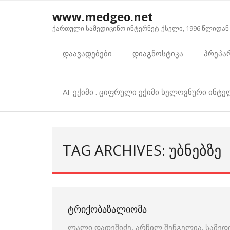
Skip
www.medgeo.net
to
ქართული სამედიცინო ინტერნეტ-ქსელი, 1996 წლიდან
content
დაავადებები
დიაგნოსტიკა
პრეპა
AI-ექიმი . ციფრული ექიმი ხელოვნური ინტ
TAG ARCHIVES: ᲣᲑᲜᲔᲑᲖᲔ
ᲢᲠᲘᲥᲝᲑᲐᲖᲐᲚᲘᲝᲛᲐ
ლალი დათეშიძე, არჩილ შენგელია. სამედ