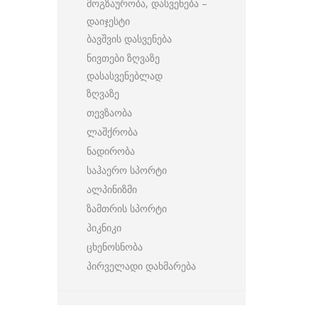
მოგზაურობა, დასვენება –
დაიჯესტი
ბავშვის დასვენება
ნივთები ზღვაზე
დასასვენებლად
ზღვაზე
თევზაობა
ლაშქრობა
ნადირობა
საჰაერო სპორტი
ალპინიზმი
ზამთრის სპორტი
პიკნიკი
ცხენოსნობა
პირველადი დახმარება