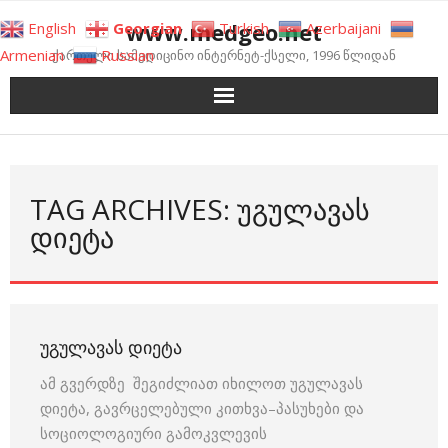
Skip
www.medgeo.net
English
Georgian
Turkish
Azerbaijani
to
Armenian
Russian
ქართული სამედიცინო ინტერნეტ-ქსელი, 1996 წლიდან
content
TAG ARCHIVES: ᲣᲒᲣᲚᲐᲕᲐᲡ
ᲓᲘᲔᲢᲐ
ᲣᲒᲣᲚᲐᲕᲐᲡ ᲓᲘᲔᲢᲐ
ამ გვერდზე შეგიძლიათ იხილოთ უგულავას
დიეტა, გავრცელებული კითხვა–პასუხები და
სოციოლოგიური გამოკვლევის