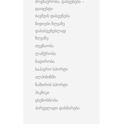
მოგზაურობა, დასვენება –
დაიჯესტი
ბავშვის დასვენება
ნივთები ზღვაზე
დასასვენებლად
ზღვაზე
თევზაობა
ლაშქრობა
ნადირობა
საჰაერო სპორტი
ალპინიზმი
ზამთრის სპორტი
პიკნიკი
ცხენოსნობა
პირველადი დახმარება