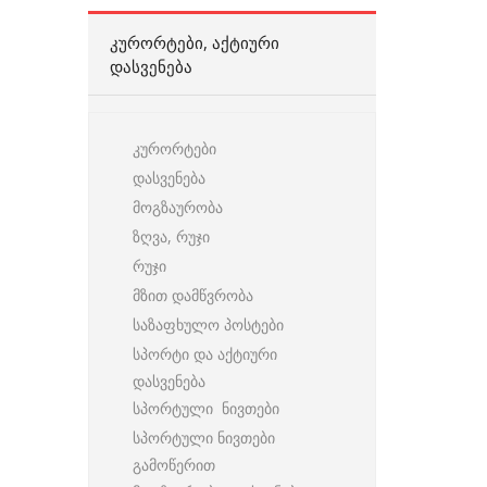
ᲙᲣᲠᲝᲠᲢᲔᲑᲘ, ᲐᲥᲢᲘᲣᲠᲘ
ᲓᲐᲡᲕᲔᲜᲔᲑᲐ
კურორტები
დასვენება
მოგზაურობა
ზღვა, რუჯი
რუჯი
მზით დამწვრობა
საზაფხულო პოსტები
სპორტი და აქტიური
დასვენება
სპორტული ნივთები
სპორტული ნივთები
გამოწერით