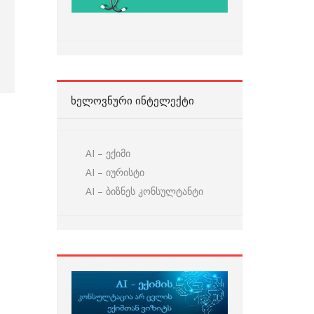
ᲮᲔᲚᲝᲕᲜᲣᲠᲘ ᲘᲜᲢᲔᲚᲔᲥᲢᲘ
AI – ექიმი
AI – იურისტი
AI – ბიზნეს კონსულტანტი