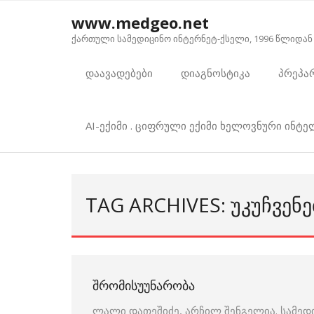
Skip
www.medgeo.net
to
ქართული სამედიცინო ინტერნეტ-ქსელი, 1996 წლიდან
content
დაავადებები
დიაგნოსტიკა
პრეპა
AI-ექიმი . ციფრული ექიმი ხელოვნური ინტ
TAG ARCHIVES: ᲣᲙᲣᲩᲕᲔᲜᲔ
ᲨᲠᲝᲛᲘᲡᲣᲣᲜᲐᲠᲝᲑᲐ
ლალი დათეშიძე, არჩილ შენგელია. სამედ