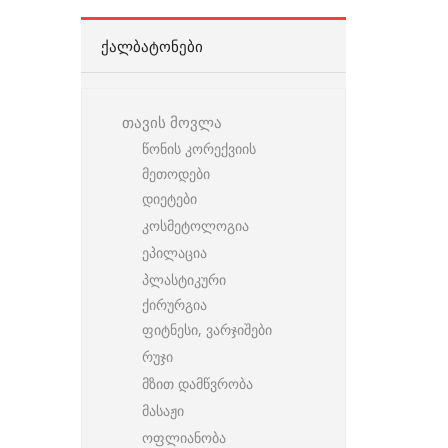
ᲥᲐᲚᲑᲐᲢᲝᲜᲔᲑᲘ
თავის მოვლა
წონის კორექვიის
მეთოდები
დიეტები
კოსმეტოლოგია
ეპილაცია
პლასტიკური
ქირურგია
ფიტნესი, ვარჯიშები
რუჯი
მზით დამწვრობა
მასაჟი
ოფლიანობა