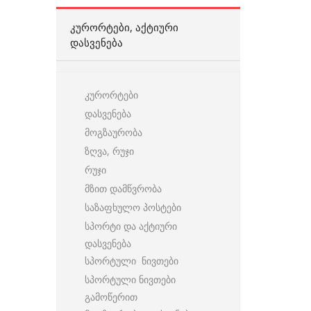
ᲙᲣᲠᲝᲠᲢᲔᲑᲘ, ᲐᲥᲢᲘᲣᲠᲘ
ᲓᲐᲡᲕᲔᲜᲔᲑᲐ
კურორტები
დასვენება
მოგზაურობა
ზღვა, რუჯი
რუჯი
მზით დამწვრობა
საზაფხულო პოსტები
სპორტი და აქტიური
დასვენება
სპორტული ნივთები
სპორტული ნივთები
გამოწერით