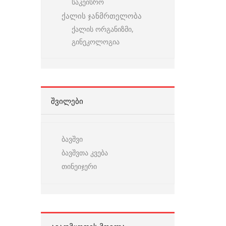
საკეისრო
ქალის ჯანმრთელობა
ქალის ორგანიზმი,
გინეკოლოგია
ᲨᲕᲘᲚᲔᲑᲘ
ბავშვი
ბავშვთა კვება
თინეიჯერი