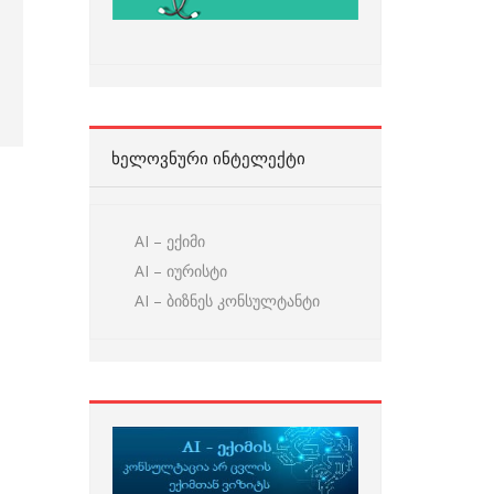
ᲮᲔᲚᲝᲕᲜᲣᲠᲘ ᲘᲜᲢᲔᲚᲔᲥᲢᲘ
AI – ექიმი
AI – იურისტი
AI – ბიზნეს კონსულტანტი