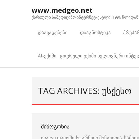
Skip
www.medgeo.net
to
ქართული სამედიცინო ინტერნეტ-ქსელი, 1996 წლიდან
content
დაავადებები
დიაგნოსტიკა
პრეპა
AI-ექიმი . ციფრული ექიმი ხელოვნური ინტ
TAG ARCHIVES: ᲣᲡᲥᲔᲡᲝ
ᲨᲘᲖᲝᲒᲝᲜᲘᲐ
ლალი დათეშიძე, არჩილ შენგელია. სამედ