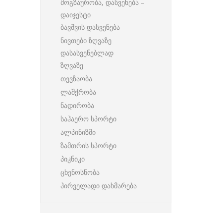
მოგზაურობა, დასვენება –
დაიჯესტი
ბავშვის დასვენება
ნივთები ზღვაზე
დასასვენებლად
ზღვაზე
თევზაობა
ლაშქრობა
ნადირობა
საჰაერო სპორტი
ალპინიზმი
ზამთრის სპორტი
პიკნიკი
ცხენოსნობა
პირველადი დახმარება