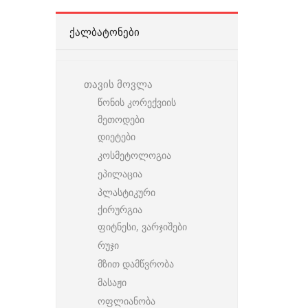
ᲥᲐᲚᲑᲐᲢᲝᲜᲔᲑᲘ
თავის მოვლა
წონის კორექვიის
მეთოდები
დიეტები
კოსმეტოლოგია
ეპილაცია
პლასტიკური
ქირურგია
ფიტნესი, ვარჯიშები
რუჯი
მზით დამწვრობა
მასაჟი
ოფლიანობა