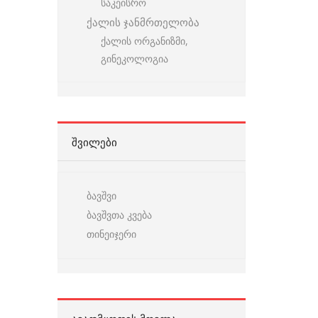
საკეისრო
ქალის ჯანმრთელობა
ქალის ორგანიზმი,
გინეკოლოგია
ᲨᲕᲘᲚᲔᲑᲘ
ბავშვი
ბავშვთა კვება
თინეიჯერი