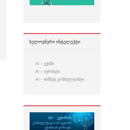
ᲮᲔᲚᲝᲕᲜᲣᲠᲘ ᲘᲜᲢᲔᲚᲔᲥᲢᲘ
AI – ექიმი
AI – იურისტი
AI – ბიზნეს კონსულტანტი