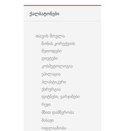
ᲥᲐᲚᲑᲐᲢᲝᲜᲔᲑᲘ
თავის მოვლა
წონის კორექვიის
მეთოდები
დიეტები
კოსმეტოლოგია
ეპილაცია
პლასტიკური
ქირურგია
ფიტნესი, ვარჯიშები
რუჯი
მზით დამწვრობა
მასაჟი
ოფლიანობა