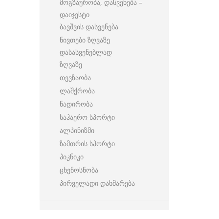
მოგზაურობა, დასვენება –
დაიჯესტი
ბავშვის დასვენება
ნივთები ზღვაზე
დასასვენებლად
ზღვაზე
თევზაობა
ლაშქრობა
ნადირობა
საჰაერო სპორტი
ალპინიზმი
ზამთრის სპორტი
პიკნიკი
ცხენოსნობა
პირველადი დახმარება