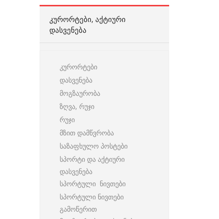
ᲙᲣᲠᲝᲠᲢᲔᲑᲘ, ᲐᲥᲢᲘᲣᲠᲘ
ᲓᲐᲡᲕᲔᲜᲔᲑᲐ
კურორტები
დასვენება
მოგზაურობა
ზღვა, რუჯი
რუჯი
მზით დამწვრობა
საზაფხულო პოსტები
სპორტი და აქტიური
დასვენება
სპორტული ნივთები
სპორტული ნივთები
გამოწერით