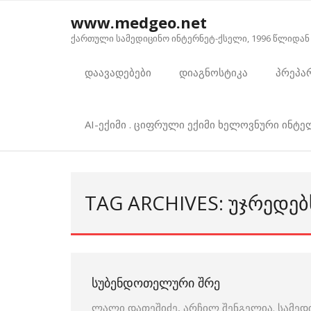
Skip
www.medgeo.net
to
ქართული სამედიცინო ინტერნეტ-ქსელი, 1996 წლიდან
content
დაავადებები
დიაგნოსტიკა
პრეპა
AI-ექიმი . ციფრული ექიმი ხელოვნური ინტ
TAG ARCHIVES: ᲣᲯᲠᲔᲓᲔ
ᲡᲣᲑᲔᲜᲓᲝᲗᲔᲚᲣᲠᲘ ᲨᲠᲔ
ლალი დათეშიძე, არჩილ შენგელია. სამედ