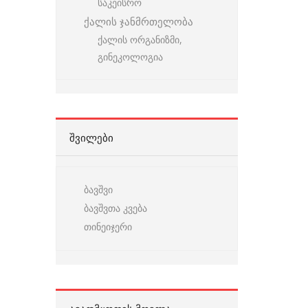
საკეისრო
ქალის ჯანმრთელობა
ქალის ორგანიზმი,
გინეკოლოგია
ᲨᲕᲘᲚᲔᲑᲘ
ბავშვი
ბავშვთა კვება
თინეიჯერი