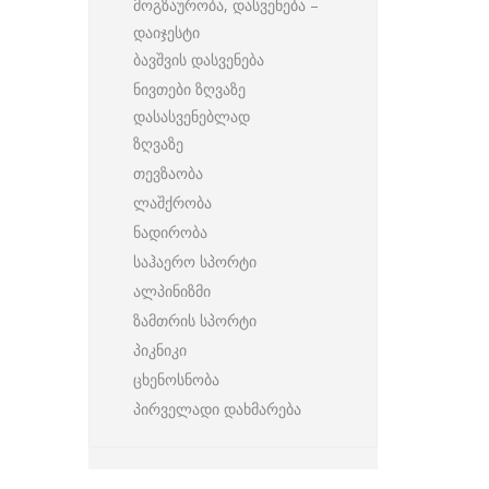
მოგზაურობა, დასვენება –
დაიჯესტი
ბავშვის დასვენება
ნივთები ზღვაზე
დასასვენებლად
ზღვაზე
თევზაობა
ლაშქრობა
ნადირობა
საჰაერო სპორტი
ალპინიზმი
ზამთრის სპორტი
პიკნიკი
ცხენოსნობა
პირველადი დახმარება