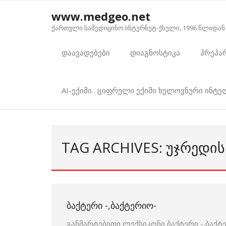
Skip
www.medgeo.net
to
ქართული სამედიცინო ინტერნეტ-ქსელი, 1996 წლიდან
content
დაავადებები
დიაგნოსტიკა
პრეპა
AI-ექიმი . ციფრული ექიმი ხელოვნური ინტ
TAG ARCHIVES: ᲣᲯᲠᲔᲓᲘ
ᲑᲐᲥᲢᲔᲠᲘ -,ᲑᲐᲥᲢᲔᲠᲘᲝ-
განმარტებითი ლექსიკონი ბაქტერი -,ბაქ