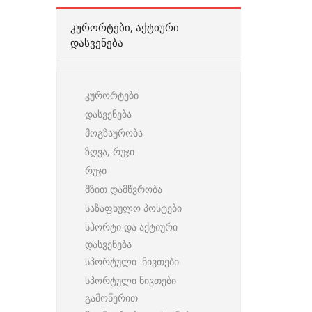
ᲙᲣᲠᲝᲠᲢᲔᲑᲘ, ᲐᲥᲢᲘᲣᲠᲘ
ᲓᲐᲡᲕᲔᲜᲔᲑᲐ
კურორტები
დასვენება
მოგზაურობა
ზღვა, რუჯი
რუჯი
მზით დამწვრობა
საზაფხულო პოსტები
სპორტი და აქტიური
დასვენება
სპორტული ნივთები
სპორტული ნივთები
გამოწერით