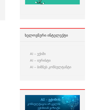
ᲮᲔᲚᲝᲕᲜᲣᲠᲘ ᲘᲜᲢᲔᲚᲔᲥᲢᲘ
AI – ექიმი
AI – იურისტი
AI – ბიზნეს კონსულტანტი