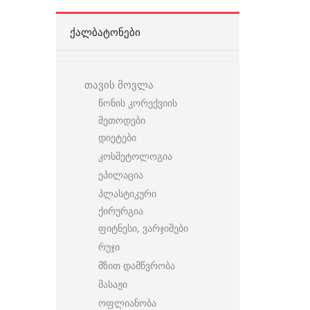
ᲥᲐᲚᲑᲐᲢᲝᲜᲔᲑᲘ
თავის მოვლა
წონის კორექვიის
მეთოდები
დიეტები
კოსმეტოლოგია
ეპილაცია
პლასტიკური
ქირურგია
ფიტნესი, ვარჯიშები
რუჯი
მზით დამწვრობა
მასაჟი
ოფლიანობა