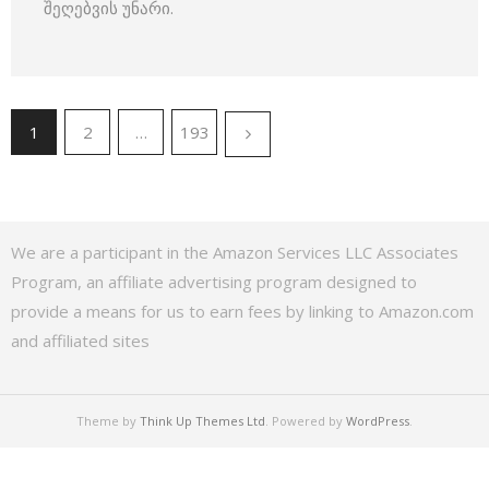
შეღებვის უნარი.
1
2
…
193
We are a participant in the Amazon Services LLC Associates
Program, an affiliate advertising program designed to
provide a means for us to earn fees by linking to Amazon.com
and affiliated sites
Theme by
Think Up Themes Ltd
. Powered by
WordPress
.