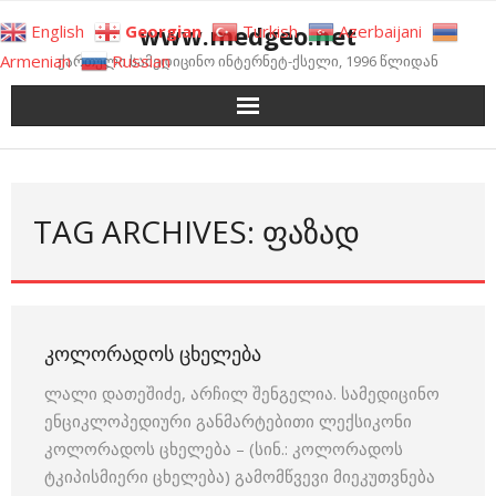
Skip
www.medgeo.net
English
Georgian
Turkish
Azerbaijani
to
Armenian
Russian
ქართული სამედიცინო ინტერნეტ-ქსელი, 1996 წლიდან
content
TAG ARCHIVES: ᲤᲐᲖᲐᲓ
ᲙᲝᲚᲝᲠᲐᲓᲝᲡ ᲪᲮᲔᲚᲔᲑᲐ
ლალი დათეშიძე, არჩილ შენგელია. სამედიცინო
ენციკლოპედიური განმარტებითი ლექსიკონი
კოლორადოს ცხელება – (სინ.: კოლორადოს
ტკიპისმიერი ცხელება) გამომწვევი მიეკუთვნება