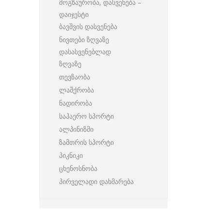
მოგზაურობა, დასვენება –
დაიჯესტი
ბავშვის დასვენება
ნივთები ზღვაზე
დასასვენებლად
ზღვაზე
თევზაობა
ლაშქრობა
ნადირობა
საჰაერო სპორტი
ალპინიზმი
ზამთრის სპორტი
პიკნიკი
ცხენოსნობა
პირველადი დახმარება