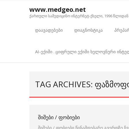
Skip
www.medgeo.net
to
ქართული სამედიცინო ინტერნეტ-ქსელი, 1996 წლიდან
content
დაავადებები
დიაგნოსტიკა
პრეპა
AI-ექიმი . ციფრული ექიმი ხელოვნური ინტ
TAG ARCHIVES: ᲤᲐᲖᲛᲝᲤ
ᲨᲘᲨᲔᲑᲘ / ᲤᲝᲑᲘᲔᲑᲘ
შიშები / ფობიები წინამდებარე გვერდზე ჩვ