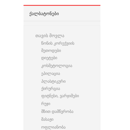
ᲥᲐᲚᲑᲐᲢᲝᲜᲔᲑᲘ
თავის მოვლა
წონის კორექვიის
მეთოდები
დიეტები
კოსმეტოლოგია
ეპილაცია
პლასტიკური
ქირურგია
ფიტნესი, ვარჯიშები
რუჯი
მზით დამწვრობა
მასაჟი
ოფლიანობა