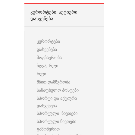
ᲙᲣᲠᲝᲠᲢᲔᲑᲘ, ᲐᲥᲢᲘᲣᲠᲘ
ᲓᲐᲡᲕᲔᲜᲔᲑᲐ
კურორტები
დასვენება
მოგზაურობა
ზღვა, რუჯი
რუჯი
მზით დამწვრობა
საზაფხულო პოსტები
სპორტი და აქტიური
დასვენება
სპორტული ნივთები
სპორტული ნივთები
გამოწერით