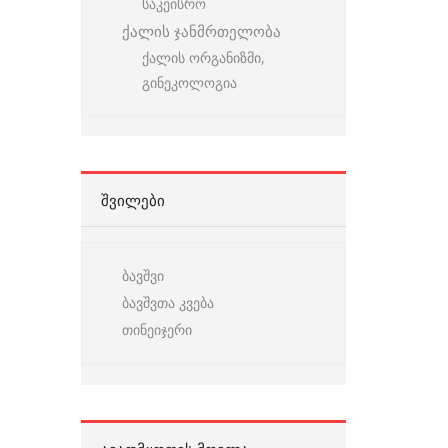
საკეისრო
ქალის ჯანმრთელობა
ქალის ორგანიზმი,
გინეკოლოგია
ᲨᲕᲘᲚᲔᲑᲘ
ბავშვი
ბავშვთა კვება
თინეიჯერი