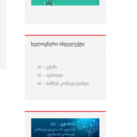
ᲮᲔᲚᲝᲕᲜᲣᲠᲘ ᲘᲜᲢᲔᲚᲔᲥᲢᲘ
AI – ექიმი
AI – იურისტი
AI – ბიზნეს კონსულტანტი