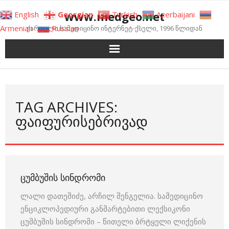
Skip
www.medgeo.net
English
Georgian
Turkish
Azerbaijani
to
Armenian
Russian
ქართული სამედიცინო ინტერნეტ-ქსელი, 1996 წლიდან
content
TAG ARCHIVES:
ᲤᲐᲘᲤᲣᲠᲘᲡᲔᲑᲠᲘᲕᲐᲓ
ᲪᲣᲛᲑᲣᲨᲘᲡ ᲡᲘᲜᲓᲠᲝᲛᲘ
ლალი დათეშიძე, არჩილ შენგელია. სამედიცინო
ენციკლოპედიური განმარტებითი ლექსიკონი
ცუმბუშის სინდრომი – წითელი ბრტყელი ლიქენის