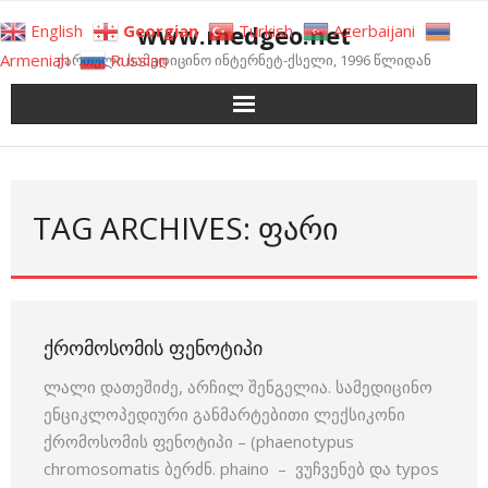
Skip
www.medgeo.net
English
Georgian
Turkish
Azerbaijani
to
Armenian
Russian
ქართული სამედიცინო ინტერნეტ-ქსელი, 1996 წლიდან
content
TAG ARCHIVES: ᲤᲐᲠᲘ
ᲥᲠᲝᲛᲝᲡᲝᲛᲘᲡ ᲤᲔᲜᲝᲢᲘᲞᲘ
ლალი დათეშიძე, არჩილ შენგელია. სამედიცინო
ენციკლოპედიური განმარტებითი ლექსიკონი
ქრომოსომის ფენოტიპი – (phaenotypus
chromosomatis ბერძნ. phaino – ვუჩვენებ და typos