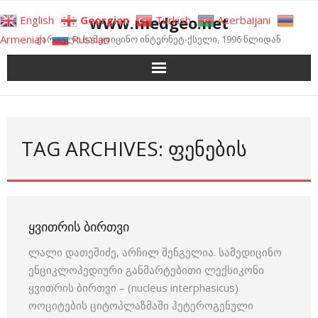
Skip
www.medgeo.net
English
Georgian
Turkish
Azerbaijani
to
Armenian
Russian
ქართული სამედიცინო ინტერნეტ-ქსელი, 1996 წლიდან
content
TAG ARCHIVES: ᲤᲔᲜᲔᲑᲘᲡ
ᲧᲕᲘᲗᲠᲘᲡ ᲑᲘᲠᲗᲕᲘ
ლალი დათეშიძე, არჩილ შენგელია. სამედიცინო
ენციკლოპედიური განმარტებითი ლექსიკონი
ყვითრის ბირთვი – (nucleus interphasicus)
ოოციტების ციტოპ­ლაზმაში ჰეტეროგენული