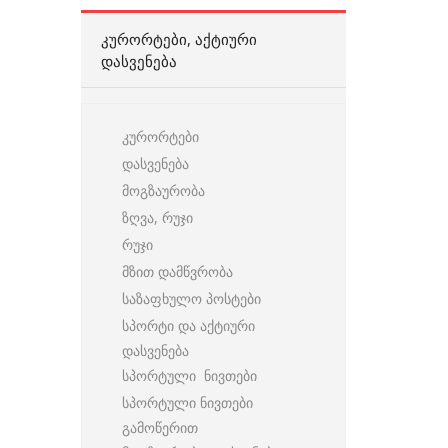
ᲙᲣᲠᲝᲠᲢᲔᲑᲘ, ᲐᲥᲢᲘᲣᲠᲘ
ᲓᲐᲡᲕᲔᲜᲔᲑᲐ
კურორტები
დასვენება
მოგზაურობა
ზღვა, რუჯი
რუჯი
მზით დამწვრობა
საზაფხულო პოსტები
სპორტი და აქტიური
დასვენება
სპორტული ნივთები
სპორტული ნივთები
გამოწერით