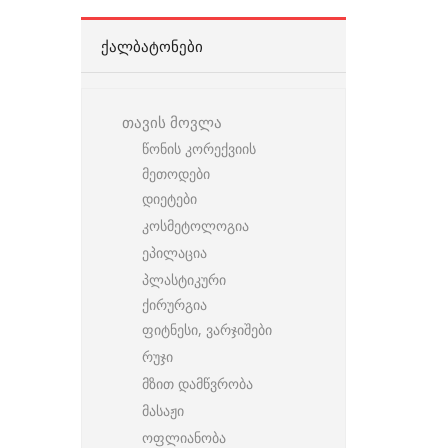
ᲥᲐᲚᲑᲐᲢᲝᲜᲔᲑᲘ
თავის მოვლა
წონის კორექვიის
მეთოდები
დიეტები
კოსმეტოლოგია
ეპილაცია
პლასტიკური
ქირურგია
ფიტნესი, ვარჯიშები
რუჯი
მზით დამწვრობა
მასაჟი
ოფლიანობა