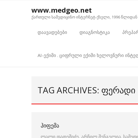
Skip
www.medgeo.net
to
ქართული სამედიცინო ინტერნეტ-ქსელი, 1996 წლიდან
content
დაავადებები
დიაგნოსტიკა
პრეპა
AI-ექიმი . ციფრული ექიმი ხელოვნური ინტ
TAG ARCHIVES: ᲤᲔᲠᲐᲓᲘ
ᲰᲘᲤᲔᲛᲐ
ლალი დათეშიძე, არჩილ შენგელია. სამედ