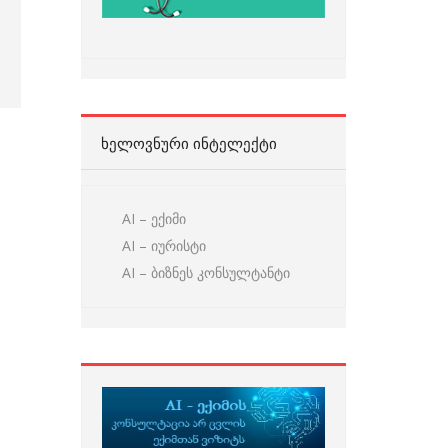
ᲮᲔᲚᲝᲕᲜᲣᲠᲘ ᲘᲜᲢᲔᲚᲔᲥᲢᲘ
AI – ექიმი
AI – იურისტი
AI – ბიზნეს კონსულტანტი