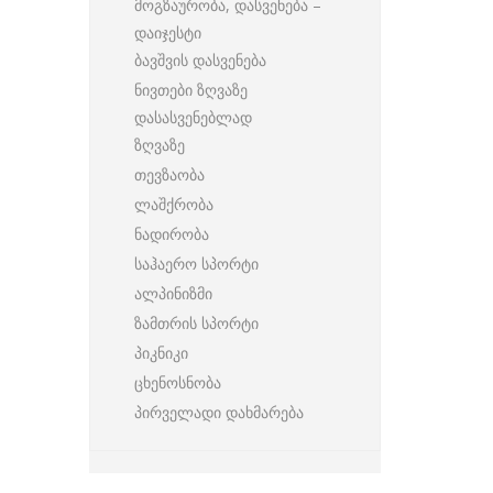
მოგზაურობა, დასვენება –
დაიჯესტი
ბავშვის დასვენება
ნივთები ზღვაზე
დასასვენებლად
ზღვაზე
თევზაობა
ლაშქრობა
ნადირობა
საჰაერო სპორტი
ალპინიზმი
ზამთრის სპორტი
პიკნიკი
ცხენოსნობა
პირველადი დახმარება