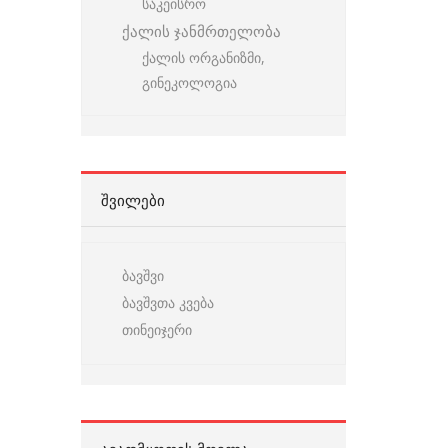
საკეისრო
ქალის ჯანმრთელობა
ქალის ორგანიზმი,
გინეკოლოგია
ᲨᲕᲘᲚᲔᲑᲘ
ბავშვი
ბავშვთა კვება
თინეიჯერი