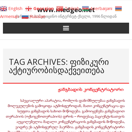
Skip
www.medgeo.net
English
Georgian
Turkish
Azerbaijani
to
Armenian
Russian
ქართული სამედიცინო ინტერნეტ-ქსელი, 1996 წლიდან
content
TAG ARCHIVES: ᲤᲘᲖᲘᲙᲣᲠᲘ
ᲐᲥᲢᲘᲣᲠᲝᲑᲘᲡᲓᲐᲥᲕᲔᲘᲗᲔᲑᲐ