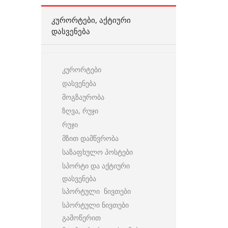
ᲙᲣᲠᲝᲠᲢᲔᲑᲘ, ᲐᲥᲢᲘᲣᲠᲘ
ᲓᲐᲡᲕᲔᲜᲔᲑᲐ
კურორტები
დასვენება
მოგზაურობა
ზღვა, რუჯი
რუჯი
მზით დამწვრობა
საზაფხულო პოსტები
სპორტი და აქტიური
დასვენება
სპორტული ნივთები
სპორტული ნივთები
გამოწერით