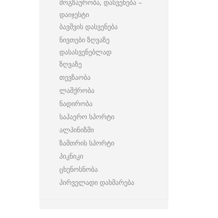
მოგზაურობა, დასვენება –
დაიჯესტი
ბავშვის დასვენება
ნივთები ზღვაზე
დასასვენებლად
ზღვაზე
თევზაობა
ლაშქრობა
ნადირობა
საჰაერო სპორტი
ალპინიზმი
ზამთრის სპორტი
პიკნიკი
ცხენოსნობა
პირველადი დახმარება