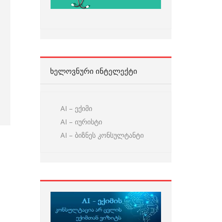
ᲮᲔᲚᲝᲕᲜᲣᲠᲘ ᲘᲜᲢᲔᲚᲔᲥᲢᲘ
AI – ექიმი
AI – იურისტი
AI – ბიზნეს კონსულტანტი