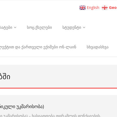
English
Geo
რატები
სოც.ქსელები
სტუდენტი
ელექტით და ქართველი ექიმები ონ-ლაინ
სხვადასხვა
ᲑᲨᲘ
ᲘᲙᲣᲚᲘ ᲣᲙᲛᲐᲠᲘᲡᲝᲑᲐ)
 უკმარისობა) – ხასიათდება თირკმლის ფუნქციების,