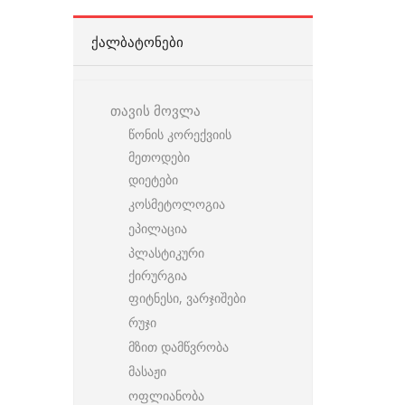
ᲥᲐᲚᲑᲐᲢᲝᲜᲔᲑᲘ
თავის მოვლა
წონის კორექვიის
მეთოდები
დიეტები
კოსმეტოლოგია
ეპილაცია
პლასტიკური
ქირურგია
ფიტნესი, ვარჯიშები
რუჯი
მზით დამწვრობა
მასაჟი
ოფლიანობა