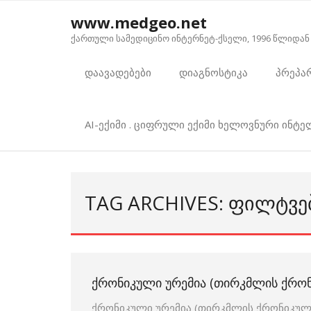
Skip
www.medgeo.net
to
ქართული სამედიცინო ინტერნეტ-ქსელი, 1996 წლიდან
content
დაავადებები
დიაგნოსტიკა
პრეპა
AI-ექიმი . ციფრული ექიმი ხელოვნური ინტ
TAG ARCHIVES: ᲤᲘᲚᲢᲕᲔ
ᲥᲠᲝᲜᲘᲙᲣᲚᲘ ᲣᲠᲔᲛᲘᲐ (ᲗᲘᲠᲙᲛᲚᲘᲡ ᲥᲠᲝᲜ
ქრონიკული ურემია (თირკმლის ქრონიკული