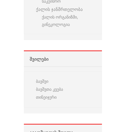
საკეისრო
ქალის ჯანმრთელობა
ქალის ორგანიზმი,
გინეკოლოგია
ᲨᲕᲘᲚᲔᲑᲘ
ბავშვი
ბავშვთა კვება
თინეიჯერი