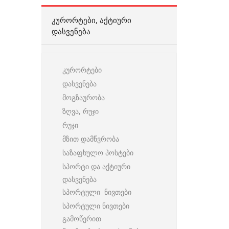
ᲙᲣᲠᲝᲠᲢᲔᲑᲘ, ᲐᲥᲢᲘᲣᲠᲘ
ᲓᲐᲡᲕᲔᲜᲔᲑᲐ
კურორტები
დასვენება
მოგზაურობა
ზღვა, რუჯი
რუჯი
მზით დამწვრობა
საზაფხულო პოსტები
სპორტი და აქტიური
დასვენება
სპორტული ნივთები
სპორტული ნივთები
გამოწერით