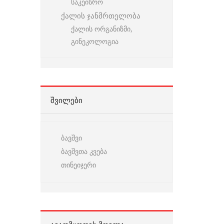
საკეისრო
ქალის ჯანმრთელობა
ქალის ორგანიზმი,
გინეკოლოგია
ᲨᲕᲘᲚᲔᲑᲘ
ბავშვი
ბავშვთა კვება
თინეიჯერი