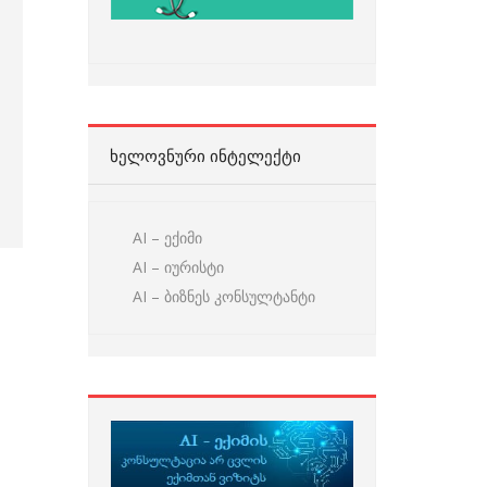
ᲮᲔᲚᲝᲕᲜᲣᲠᲘ ᲘᲜᲢᲔᲚᲔᲥᲢᲘ
AI – ექიმი
AI – იურისტი
AI – ბიზნეს კონსულტანტი