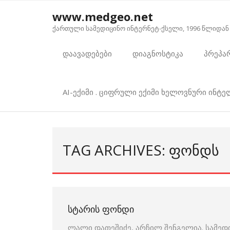
Skip
www.medgeo.net
to
ქართული სამედიცინო ინტერნეტ-ქსელი, 1996 წლიდან
content
დაავადებები
დიაგნოსტიკა
პრეპა
AI-ექიმი . ციფრული ექიმი ხელოვნური ინტ
TAG ARCHIVES: ᲤᲝᲜᲓᲡ
ᲡᲢᲐᲠᲘᲡ ᲤᲝᲜᲓᲘ
ლალი დათეშიძე, არჩილ შენგელია. სამედ