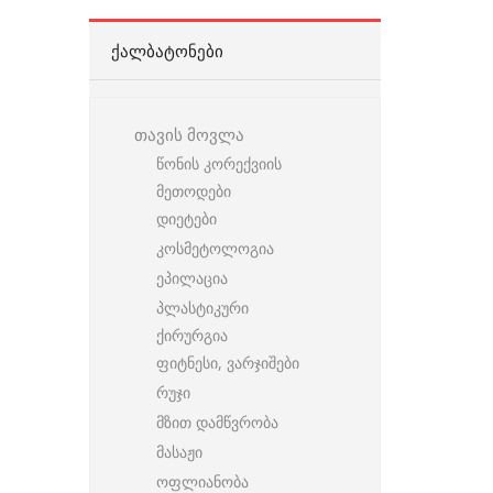
ᲥᲐᲚᲑᲐᲢᲝᲜᲔᲑᲘ
თავის მოვლა
წონის კორექვიის
მეთოდები
დიეტები
კოსმეტოლოგია
ეპილაცია
პლასტიკური
ქირურგია
ფიტნესი, ვარჯიშები
რუჯი
მზით დამწვრობა
მასაჟი
ოფლიანობა