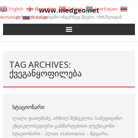
Skip
www.medgeo.net
English
Georgian
Turkish
Azerbaijani
to
Armenian
Russian
ქართული სამედიცინო ინტერნეტ-ქსელი, 1996 წლიდან
content
TAG ARCHIVES:
ᲥᲕᲔᲒᲐᲜᲧᲝᲤᲘᲚᲔᲑᲐ
ᲡᲢᲐᲪᲘᲝᲜᲐᲠᲘ
ლალი დათეშიძე, არჩილ შენგელია. სამედიცინო
ენციკლოპედიური განმარტებითი ლექსიკონი
სტაციონარი – (ლათ. stationarius – მდგარი,