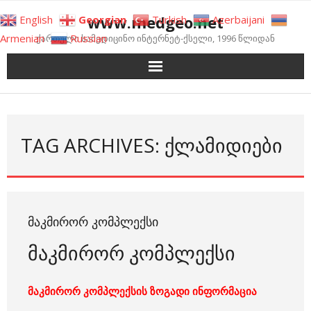
Skip
www.medgeo.net
English
Georgian
Turkish
Azerbaijani
to
Armenian
Russian
ქართული სამედიცინო ინტერნეტ-ქსელი, 1996 წლიდან
content
TAG ARCHIVES: ᲥᲚᲐᲛᲘᲓᲘᲔᲑᲘ
ᲛᲐᲙᲛᲘᲠᲝᲠ ᲙᲝᲛᲞᲚᲔᲥᲡᲘ
მაკმირორ კომპლექსი
მაკმირორ კომპლექსის ზოგადი ინფორმაცია