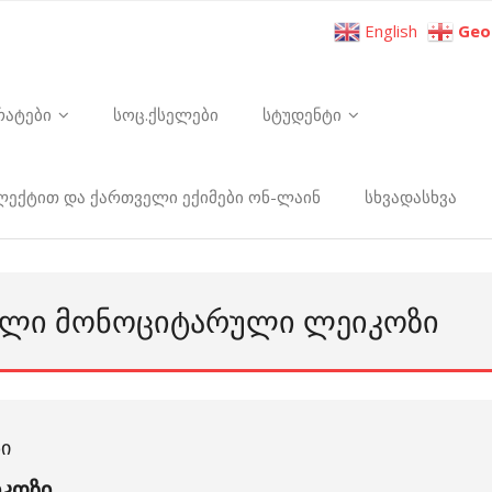
English
Geo
რატები
სოც.ქსელები
სტუდენტი
ელექტით და ქართველი ექიმები ონ-ლაინ
სხვადასხვა
ᲙᲣᲚᲘ ᲛᲝᲜᲝᲪᲘᲢᲐᲠᲣᲚᲘ ᲚᲔᲘᲙᲝᲖᲘ
Ი
კოზი