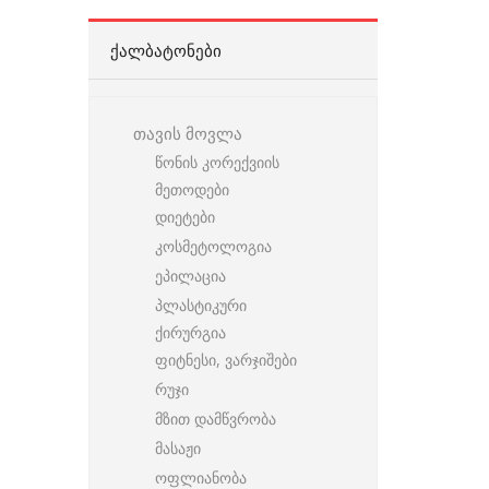
ᲥᲐᲚᲑᲐᲢᲝᲜᲔᲑᲘ
თავის მოვლა
წონის კორექვიის
მეთოდები
დიეტები
კოსმეტოლოგია
ეპილაცია
პლასტიკური
ქირურგია
ფიტნესი, ვარჯიშები
რუჯი
მზით დამწვრობა
მასაჟი
ოფლიანობა