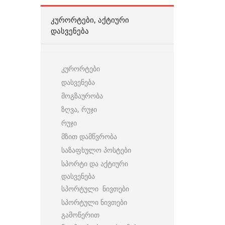
ᲙᲣᲠᲝᲠᲢᲔᲑᲘ, ᲐᲥᲢᲘᲣᲠᲘ
ᲓᲐᲡᲕᲔᲜᲔᲑᲐ
კურორტები
დასვენება
მოგზაურობა
ზღვა, რუჯი
რუჯი
მზით დამწვრობა
საზაფხულო პოსტები
სპორტი და აქტიური
დასვენება
სპორტული ნივთები
სპორტული ნივთები
გამოწერით