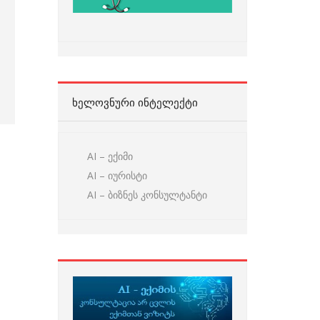
ᲮᲔᲚᲝᲕᲜᲣᲠᲘ ᲘᲜᲢᲔᲚᲔᲥᲢᲘ
AI – ექიმი
AI – იურისტი
AI – ბიზნეს კონსულტანტი