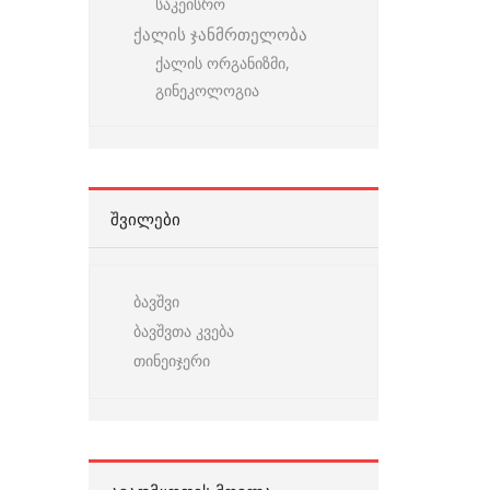
საკეისრო
ქალის ჯანმრთელობა
ქალის ორგანიზმი,
გინეკოლოგია
ᲨᲕᲘᲚᲔᲑᲘ
ბავშვი
ბავშვთა კვება
თინეიჯერი