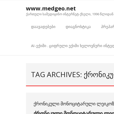
Skip
www.medgeo.net
to
ქართული სამედიცინო ინტერნეტ-ქსელი, 1996 წლიდან
content
დაავადებები
დიაგნოსტიკა
პრეპა
AI-ექიმი . ციფრული ექიმი ხელოვნური ინტ
TAG ARCHIVES: ᲥᲠᲝᲜᲘ
ᲥᲠᲝᲜᲘᲙᲣᲚᲘ ᲛᲝᲜᲝᲪᲘᲢᲐᲠᲣᲚᲘ ᲚᲔᲘᲙᲝᲖ
ქრონიკული მონოციტარული ლეი