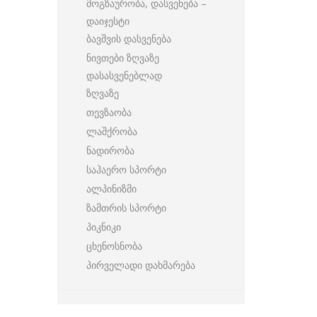
მოგზაურობა, დასვენება –
დაიჯესტი
ბავშვის დასვენება
ნივთები ზღვაზე
დასასვენებლად
ზღვაზე
თევზაობა
ლაშქრობა
ნადირობა
საჰაერო სპორტი
ალპინიზმი
ზამთრის სპორტი
პიკნიკი
ცხენოსნობა
პირველადი დახმარება