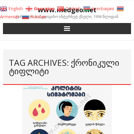
Skip
www.medgeo.net
English
Georgian
Turkish
Azerbaijani
to
Armenian
Russian
ქართული სამედიცინო ინტერნეტ-ქსელი, 1996 წლიდან
content
TAG ARCHIVES: ᲥᲠᲝᲜᲘᲙᲣᲚᲘ
ᲢᲘᲤᲚᲘᲢᲘ